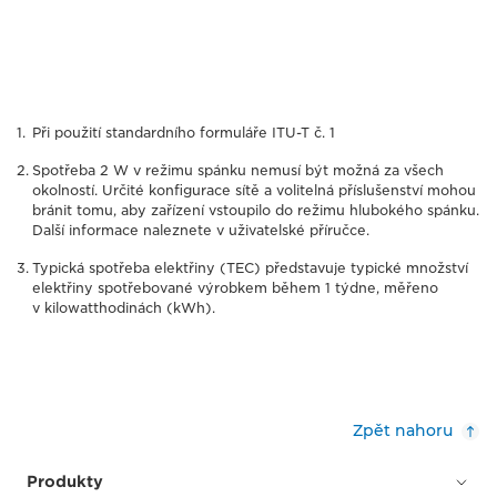
Při použití standardního formuláře ITU-T č. 1
Spotřeba 2 W v režimu spánku nemusí být možná za všech
okolností. Určité konfigurace sítě a volitelná příslušenství mohou
bránit tomu, aby zařízení vstoupilo do režimu hlubokého spánku.
Další informace naleznete v uživatelské příručce.
Typická spotřeba elektřiny (TEC) představuje typické množství
elektřiny spotřebované výrobkem během 1 týdne, měřeno
v kilowatthodinách (kWh).
Zpět nahoru
Produkty