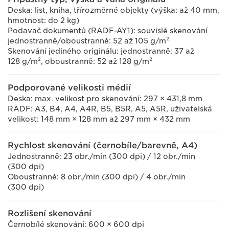
Deska: list, kniha, třírozměrné objekty (výška: až 40 mm,
hmotnost: do 2 kg)
Podavač dokumentů (RADF-AY1): souvislé skenování
jednostranně/oboustranně: 52 až 105 g/m²
Skenování jediného originálu: jednostranně: 37 až
128 g/m², oboustranně: 52 až 128 g/m²
Podporované velikosti médií
Deska: max. velikost pro skenování: 297 × 431,8 mm
RADF: A3, B4, A4, A4R, B5, B5R, A5, A5R, uživatelská
velikost: 148 mm × 128 mm až 297 mm × 432 mm
Rychlost skenování (černobíle/barevně, A4)
Jednostranně: 23 obr./min (300 dpi) / 12 obr./min
(300 dpi)
Oboustranně: 8 obr./min (300 dpi) / 4 obr./min
(300 dpi)
Rozlišení skenování
Černobílé skenování: 600 × 600 dpi