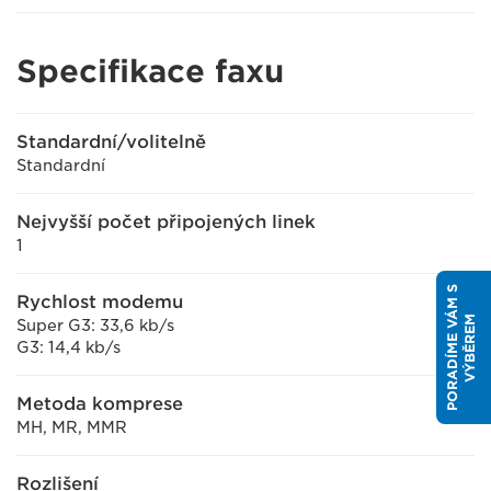
Specifikace faxu
Standardní/volitelně
Standardní
Nejvyšší počet připojených linek
1
P
O
R
A
D
Í
M
E
V
Á
M
S
V
Ý
B
Ě
R
E
Rychlost modemu
M
Super G3: 33,6 kb/s
G3: 14,4 kb/s
Metoda komprese
MH, MR, MMR
Rozlišení