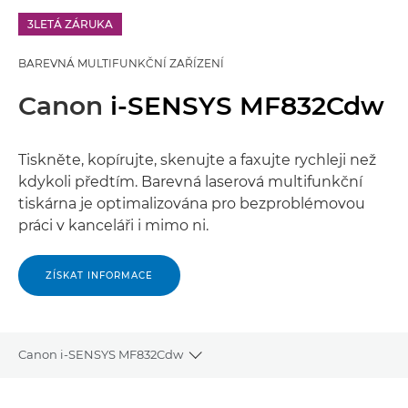
3LETÁ ZÁRUKA
BAREVNÁ MULTIFUNKČNÍ ZAŘÍZENÍ
Canon
i-SENSYS MF832Cdw
Tiskněte, kopírujte, skenujte a faxujte rychleji než
kdykoli předtím. Barevná laserová multifunkční
tiskárna je optimalizována pro bezproblémovou
práci v kanceláři i mimo ni.
ZÍSKAT INFORMACE
Canon i-SENSYS MF832Cdw
Toggle breadcrumbs
Přehled