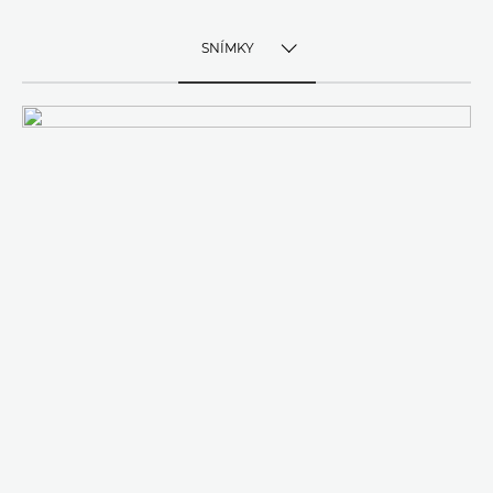
SNÍMKY
TOGGLE MENU
SNÍMKY
VIDEO