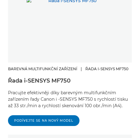
BAREVNÁ MULTIFUNKČNÍ ZAŘÍZENÍ
|
ŘADA I-SENSYS MF750
Řada i-SENSYS MF750
Pracujte efektivněji díky barevným multifunkčním
zařízením řady Canon i -SENSYS MF750 s rychlostí tisku
až 33 str./min a rychlostí skenování 100 obr./min (A4).
PODÍVEJTE SE NA NOVÝ MODEL