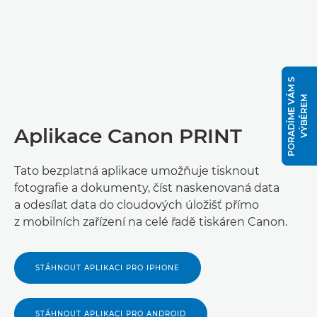
P
O
R
A
D
Í
M
E
V
Á
M
S
V
Ý
B
Ě
R
E
M
Aplikace Canon PRINT
Tato bezplatná aplikace umožňuje tisknout
fotografie a dokumenty, číst naskenovaná data
a odesílat data do cloudových úložišť přímo
z mobilních zařízení na celé řadě tiskáren Canon.
STÁHNOUT APLIKACI PRO IPHONE
STÁHNOUT APLIKACI PRO ANDROID