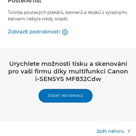
PosterArtist
Tvorba poutavých plakátů, bannerů a letáků s výraznými
barvami nebyla nikdy snazší.
Zobrazit podrobnosti

PosterArtist
Urychlete možnosti tisku a skenování
pro vaši firmu díky multifunkci Canon
i-SENSYS MF832Cdw
ZÍSKAT INFORMACE
Zpět nahoru