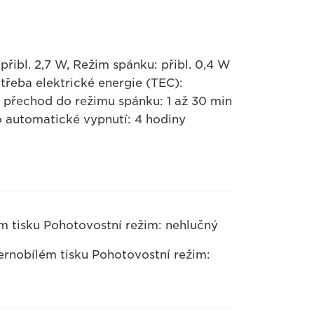
řibl. 2,7 W, Režim spánku: přibl. 0,4 W
řeba elektrické energie (TEC):
přechod do režimu spánku: 1 až 30 min
o automatické vypnutí: 4 hodiny
lém tisku Pohotovostní režim: nehlučný
ernobílém tisku Pohotovostní režim: