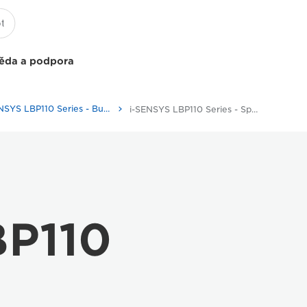
ěda a podpora
i-SENSYS LBP110 Series - Business Printers & Fax Machines
i-SENSYS LBP110 Series - Specifications
BP110