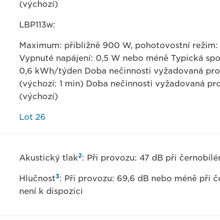
(výchozí)
LBP113w:
Maximum: přibližně 900 W, pohotovostní režim: p
Vypnuté napájení: 0,5 W nebo méně Typická spot
0,6 kWh/týden Doba nečinnosti vyžadovaná pro 
(výchozí: 1 min) Doba nečinnosti vyžadovaná pr
(výchozí)
Lot 26
2
Akustický tlak
: Při provozu: 47 dB při černobí
3
Hlučnost
: Při provozu: 69,6 dB nebo méně při č
není k dispozici