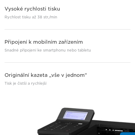
Vysoké rychlosti tisku
Rychlost tisku až 38 str./min
Připojení k mobilním zařízením
Snadné připojení ke smartphonu nebo tabletu
Originální kazeta „vše v jednom“
Tisk je čistší a rychlejší