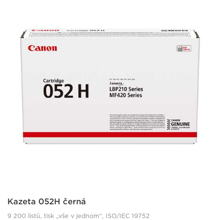
Kazeta 052H černá
9 200 listů, tisk „vše v jednom“, ISO/IEC 19752