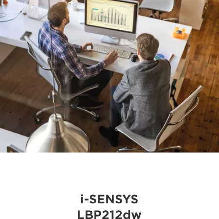
i-SENSYS
LBP212dw