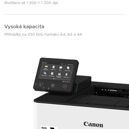
Rozlišení až 1 200 × 1 200 dpi
Vysoká kapacita
Přihrádka na 250 listů formátu A4, A5 a A6