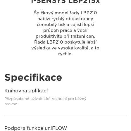
i-SENSYS LBP215x
Špičkový model řady LBP210
nabízí rychlý oboustranný
černobílý tisk a zajistí lepší
průběh práce a větší
produktivitu při snížení cen.
Řada LBP210 poskytuje lepší
výsledky ve vysoké kvalitě, a to
rychle.
Specifikace
Knihovna aplikací
Přizpůsobené uživatelské rozhraní pro běžný
provoz
Podpora funkce uniFLOW