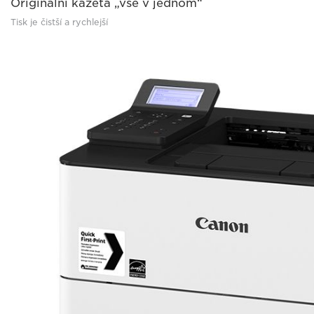
Originální kazeta „vše v jednom“
Tisk je čistší a rychlejší