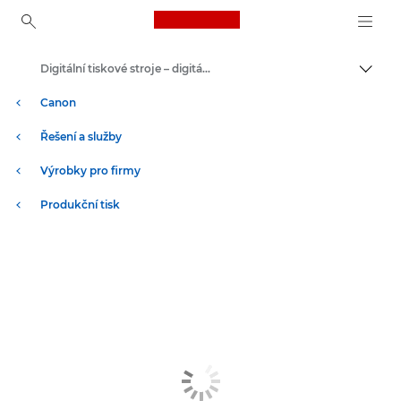
Canon Logo, back to ho
Digitální tiskové stroje – digitální tiskový stroj
Přepn
Canon
Řešení a služby
Výrobky pro firmy
Produkční tisk