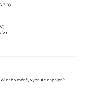
B 3.0)
 V)
× V)
4 W nebo méně, vypnuté napájení: