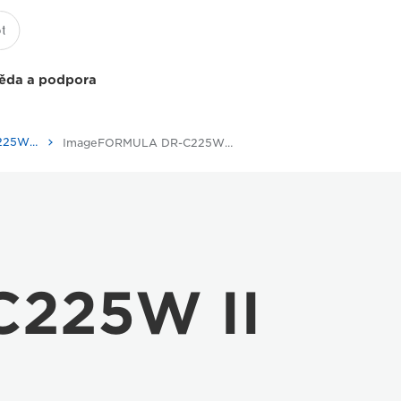
ěda a podpora
imageFORMULA DR-C225W II
ImageFORMULA DR-C225W II - Specifications
225W II