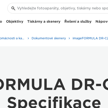
eo
Objektivy
Tiskárny a skenery
Řešení a služby
Nápov
Skenery do domácnosti a kanceláře
Dokumentové skenery
ORMULA DR-C
Specifikace