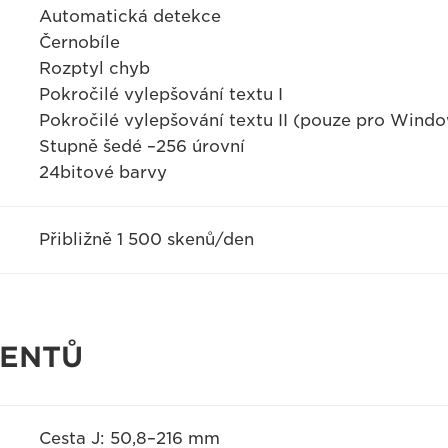
Automatická detekce
Černobíle
Rozptyl chyb
Pokročilé vylepšování textu I
Pokročilé vylepšování textu II (pouze pro Wind
Stupně šedé –256 úrovní
24bitové barvy
Přibližně 1 500 skenů/den
MENTŮ
Cesta J: 50,8–216 mm