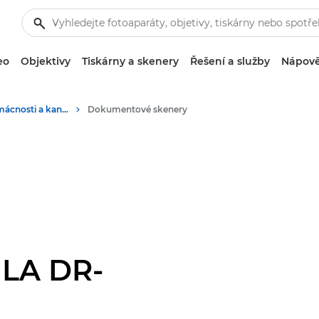
eo
Objektivy
Tiskárny a skenery
Řešení a služby
Nápově
Skenery do domácnosti a kanceláře
Dokumentové skenery
LA DR-