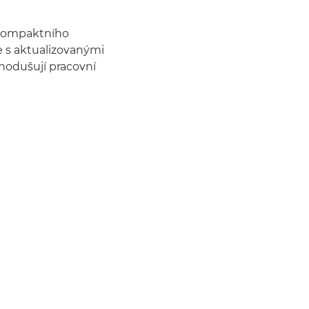
 kompaktního
e s aktualizovanými
dnodušují pracovní