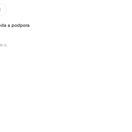
da a podpora
Canon imageFORMULA DR-X10C - Document Scanners