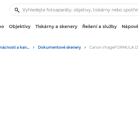
eo
Objektivy
Tiskárny a skenery
Řešení a služby
Nápově
Skenery do domácnosti a kanceláře
Dokumentové skenery