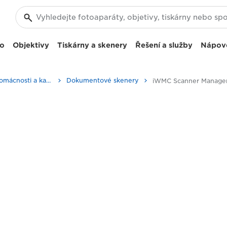
eo
Objektivy
Tiskárny a skenery
Řešení a služby
Nápov
Skenery do domácnosti a kanceláře
Dokumentové skenery