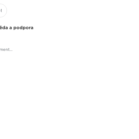
ěda a podpora
iWMC Scanner Management - Document Scanners