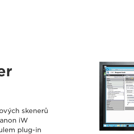
er
ových skenerů
Canon iW
lem plug-in