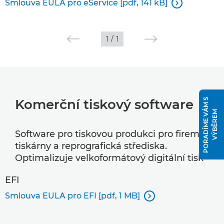
Smlouva EULA pro eService [pdf, 141 kB]

1
/
1
P
O
R
A
D
Í
M
E
V
Á
M
S
V
Ý
B
Ě
R
E
Komerční tiskový software
M
Software pro tiskovou produkci pro firemní
tiskárny a reprografická střediska.
Optimalizuje velkoformátový digitální tisk
EFI
Smlouva EULA pro EFI [pdf, 1 MB]
