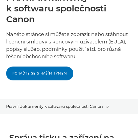
k softwaru společnosti
Canon
Na této stránce si můžete zobrazit nebo stáhnout
licenční smlouvy s koncovým uživatelem (EULA),
popisy služeb, podmínky použití atd. pro různá
řešení obchodního softwaru.
PORAĎTE SE S NAŠÍM TÝMEM
Právní dokumenty k softwaru společnosti Canon
Správa tisku a zařízení na pracovišti
Správa tisku a zařízení na
Správa dokumentů a automatizace procesů