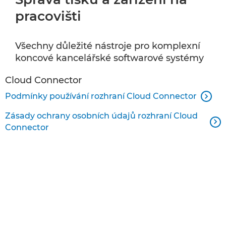
pracovišti
Skenování dokumentů a pořizování informací
Všechny důležité nástroje pro komplexní
Software pro správu
koncové kancelářské softwarové systémy
Širokoformátový tisk
Cloud Connector
Podmínky používání rozhraní Cloud Connector

Komerční tiskový software
Zásady ochrany osobních údajů rozhraní Cloud

Aplikace
Connector