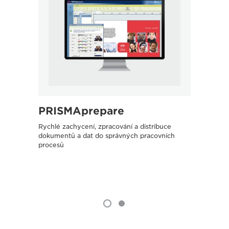
PRISMAprepare
uni
Rychlé zachycení, zpracování a distribuce
Rychlé 
dokumentů a dat do správných pracovních
dokume
procesů
proces