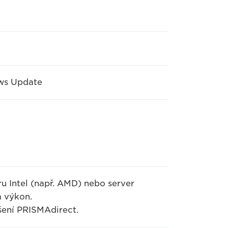
ows Update
ru Intel (např. AMD) nebo server
 výkon.
šení PRISMAdirect.