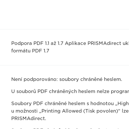
Podpora PDF 1.1 až 1.7 Aplikace PRISMAdirect u
formátu PDF 1.7
Není podporováno: soubory chráněné heslem.
U souborů PDF chráněných heslem nelze program
Soubory PDF chráněné heslem s hodnotou „High R
u možnosti „Printing Allowed (Tisk povolen)“ lz
PRISMAdirect.