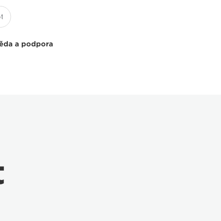
ěda a podpora
t