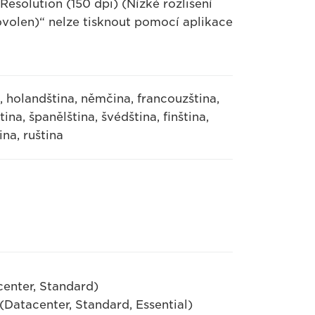
solution (150 dpi) (Nízké rozlišení
ovolen)“ nelze tisknout pomocí aplikace
, holandština, němčina, francouzština,
tina, španělština, švédština, finština,
ina, ruština
enter, Standard)
Datacenter, Standard, Essential)