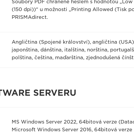
Soubory PDF chráněné heslem s hodnotou „Low Re
(150 dpi))“ u možnosti „Printing Allowed (Tisk p
PRISMAdirect.
Angličtina (Spojené království), angličtina (USA)
japonština, dánština, italština, norština, portugalš
polština, čeština, maďarština, zjednodušená čínšt
TWARE SERVERU
MS Windows Server 2022, 64bitová verze (Datac
Microsoft Windows Server 2016, 64bitová verze (