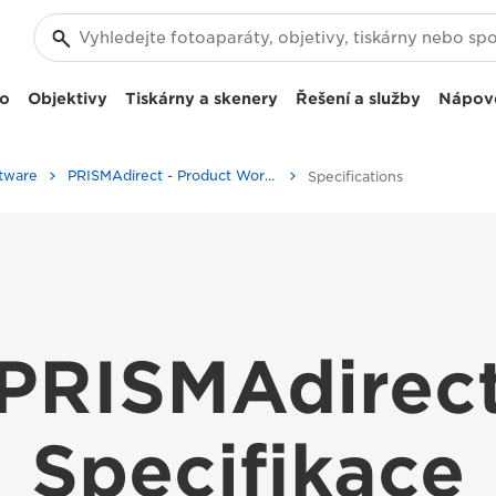
eo
Objektivy
Tiskárny a skenery
Řešení a služby
Nápov
tware
PRISMAdirect - Product Workflow Management
Specifications
PRISMAdirec
Specifikace