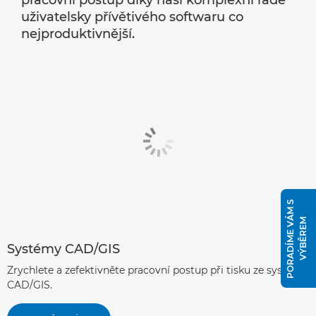
pracovní postup díky naší komplexní řadě
uživatelsky přívětivého softwaru co
nejproduktivnější.
P
O
R
A
D
Í
M
E
V
Á
M
S
V
Ý
B
Ě
R
E
M
Systémy CAD/GIS
Zrychlete a zefektivněte pracovní postup při tisku ze systémů
CAD/GIS.