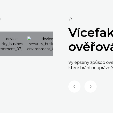
1/3
Vícefa
ověřov
Vylepšený způsob ověř
které brání neoprávn
PŘEDCHOZÍ SNÍMEK
DALŠÍ SNÍM