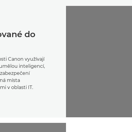
ované do
ti Canon využívají
umělou inteligencí,
í zabezpečení
lná místa
 v oblasti IT.