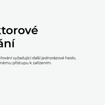
ktorové
ání
ování vyžadující další jednorázové heslo,
ěnému přístupu k zařízením.
EK