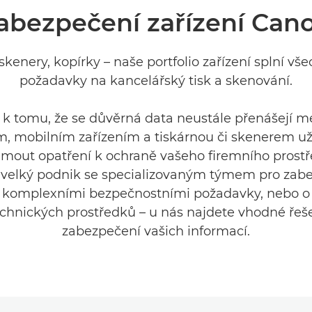
abezpečení zařízení Can
 skenery, kopírky – naše portfolio zařízení splní vš
požadavky na kancelářský tisk a skenování.
k tomu, že se důvěrná data neustále přenášejí me
, mobilním zařízením a tiskárnou či skenerem uži
ijmout opatření k ochraně vašeho firemního prostře
 velký podnik se specializovaným týmem pro zab
a komplexními bezpečnostními požadavky, nebo o 
chnických prostředků – u nás najdete vhodné řeš
zabezpečení vašich informací.