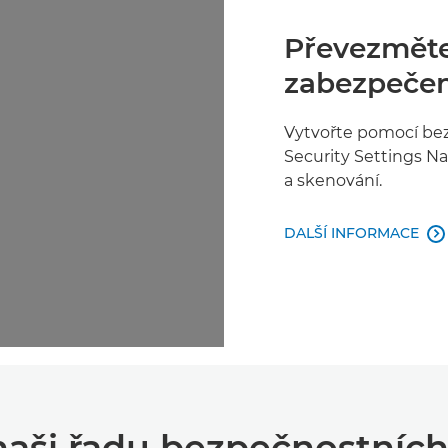
Převezměte
zabezpečení
Vytvořte pomocí bez
Security Settings N
a skenování.
DALŠÍ INFORMACE

aši řadu bezpečnostních 