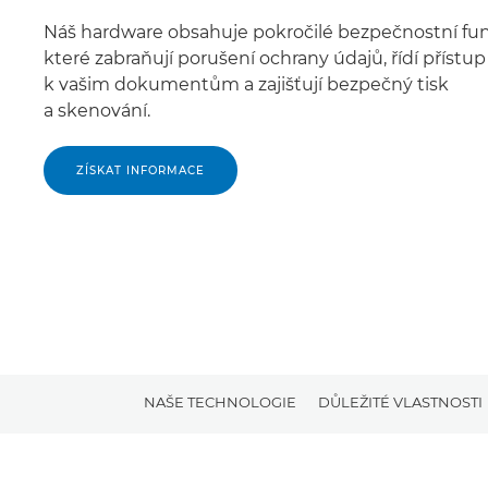
Náš hardware obsahuje pokročilé bezpečnostní fu
které zabraňují porušení ochrany údajů, řídí přístup
k vašim dokumentům a zajišťují bezpečný tisk
a skenování.
ZÍSKAT INFORMACE
NAŠE TECHNOLOGIE
DŮLEŽITÉ VLASTNOSTI