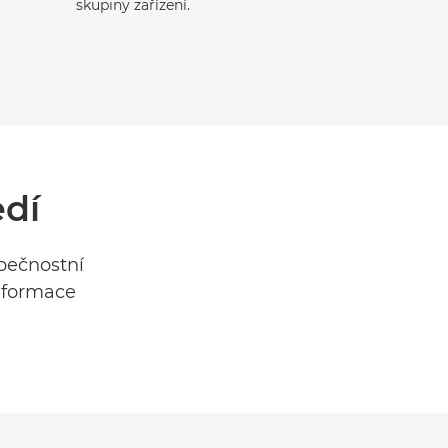
skupiny zařízení.
edí
pečnostní
informace