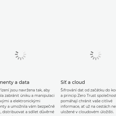
enty a data
Síť a cloud
ízení jsou navržena tak, aby
Šifrování dat od začátku do k
a zabránit úniku a manipulaci
a princip Zero Trust společnos
ovými a elektronickými
pomáhají chránit vaše citlivé
nty a umožnila vám bezpečně
informace, ať už na cestách n
, distribuovat a sdílet důvěrné
uložené v cloudovém úložišti.