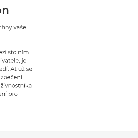
on
echny vaše
zi stolním
vatele, je
dí. Ať už se
ezpečení
živnostníka
ení pro