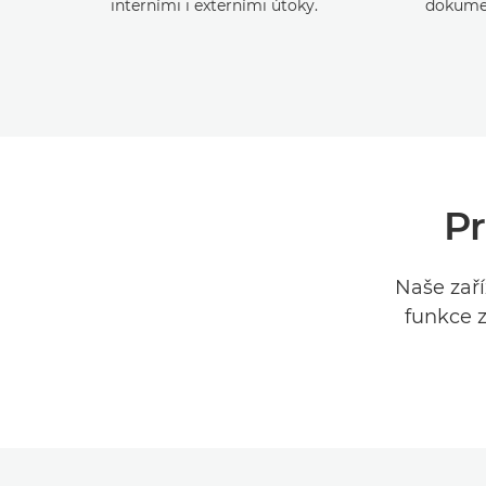
interními i externími útoky.
dokumen
Pr
Naše zař
funkce z