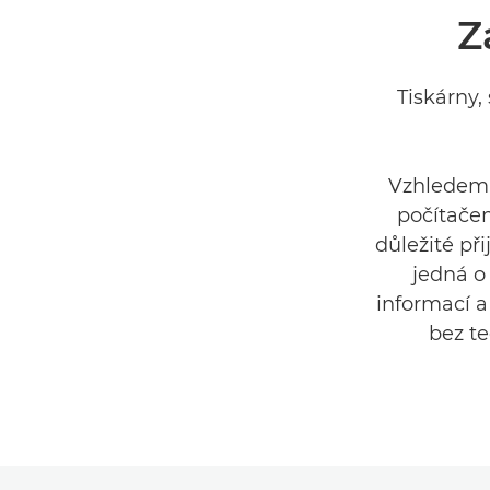
Z
Tiskárny,
Vzhledem 
počítačem
důležité př
jedná o
informací 
bez te