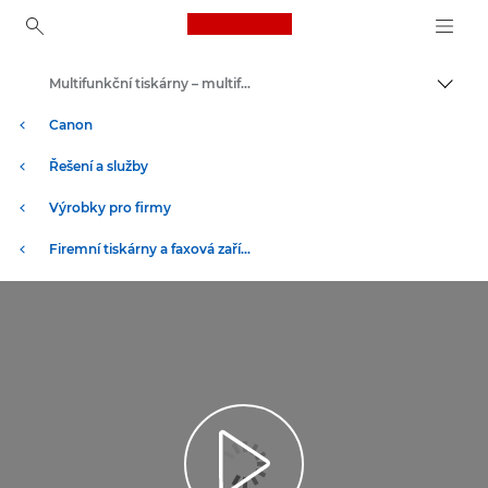
Canon Logo, back to ho
Multifunkční tiskárny – multifunkční tiskárny
Přepn
Canon
Řešení a služby
Výrobky pro firmy
Firemní tiskárny a faxová zařízení