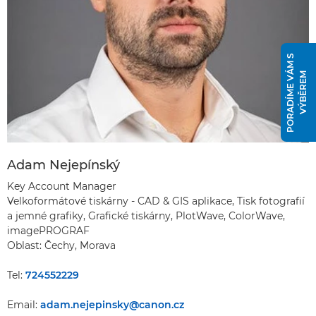
P
O
R
A
D
Í
M
E
V
Á
M
S
V
Ý
B
Ě
R
E
M
Adam Nejepínský
Key Account Manager
Velkoformátové tiskárny - CAD & GIS aplikace, Tisk fotografií
a jemné grafiky, Grafické tiskárny, PlotWave, ColorWave,
imagePROGRAF
Oblast: Čechy, Morava
Tel:
724552229
Email:
adam.nejepinsky@canon.cz