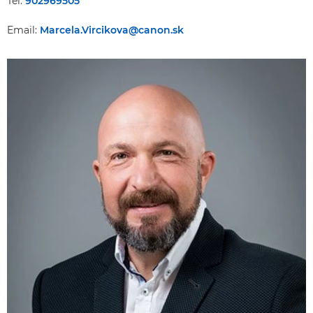
Tel:
902969505
Email:
Marcela.Vircikova@canon.sk