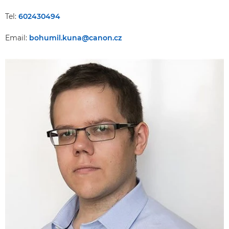
Tel:
602430494
Email:
bohumil.kuna@canon.cz