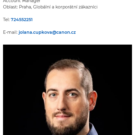
Account Manager
Oblast: Praha, Globální a korporátní zákazníci
Tel:
724552251
E-mail:
jolana.cupkova@canon.cz