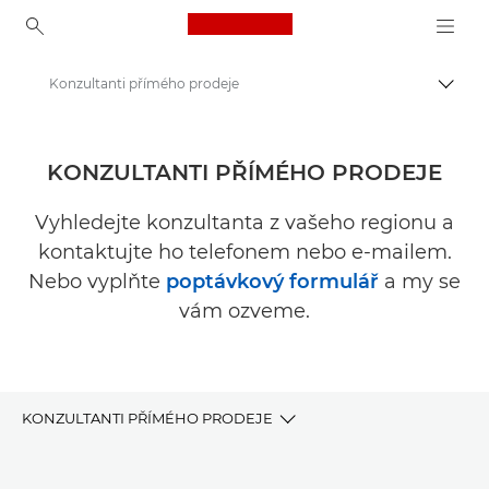
Canon Logo, back to ho
Konzultanti přímého prodeje
Přepn
Canon
Řešení a služby
KONZULTANTI PŘÍMÉHO PRODEJE
Kde zakoupit – Firmy
Vyhledejte konzultanta z vašeho regionu a
kontaktujte ho telefonem nebo e-mailem.
Nebo vyplňte
poptávkový formulář
a my se
vám ozveme.
KONZULTANTI PŘÍMÉHO PRODEJE
Kancelářský tisk