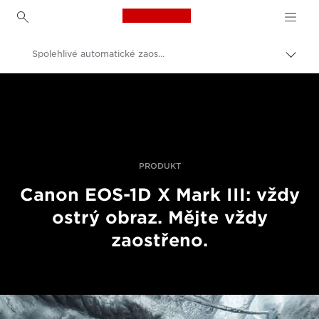
Canon Logo, back to h
Spolehlivé automatické zaostřování fotoaparátu Canon EOS-1D X Mark III
Přepn
drob
Canon
navi
Digitální fotoaparáty
Canon EOS-1D X Mark III – Fotoaparáty
PRODUKT
Canon EOS-1D X Mark III: vždy
ostrý obraz. Mějte vždy
zaostřeno.