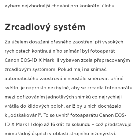
vybere nejvhodnější chování pro konkrétní úlohu.
Zrcadlový systém
Za účelem dosažení přesného zaostření při vysokých
rychlostech kontinuálního snímání byl fotoaparát
Canon EOS-1D X Mark III vybaven zcela přepracovaným
zrcadlovým systémem. Pokud mají na snímač
automatického zaostřování neustále směřovat přímé
světlo, je naprosto nezbytné, aby se zrcadla fotoaparátu
mezi pořizováním jednotlivých snímků co nejrychleji
vrátila do klidových poloh, aniž by u nich docházelo
k „odskakování“. To se uvnitř fotoaparátu Canon EOS-
1D X Mark III děje až 16krát za sekundu – což představuje
mimořádný úspěch v oblasti strojního inženýrství.