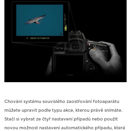
Chování systému souvislého zaostřování fotoaparátu
můžete upravit podle typu akce, kterou právě snímáte.
Stačí si vybrat ze čtyř nastavení případů nebo použít
novou možnost nastavení automatického případu, která