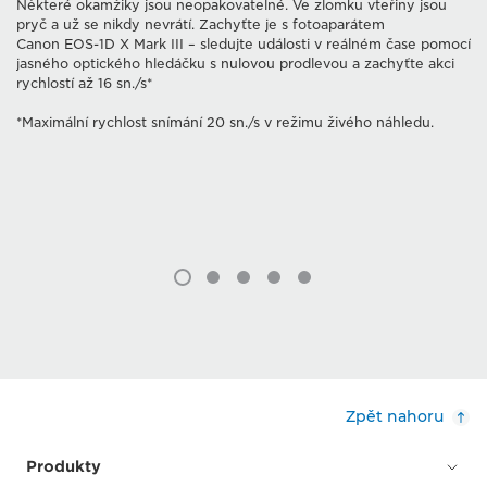
Některé okamžiky jsou neopakovatelné. Ve zlomku vteřiny jsou
pryč a už se nikdy nevrátí. Zachyťte je s fotoaparátem
Canon EOS-1D X Mark III – sledujte události v reálném čase pomocí
jasného optického hledáčku s nulovou prodlevou a zachyťte akci
rychlostí až 16 sn./s*
*Maximální rychlost snímání 20 sn./s v režimu živého náhledu.
Zpět nahoru
Produkty