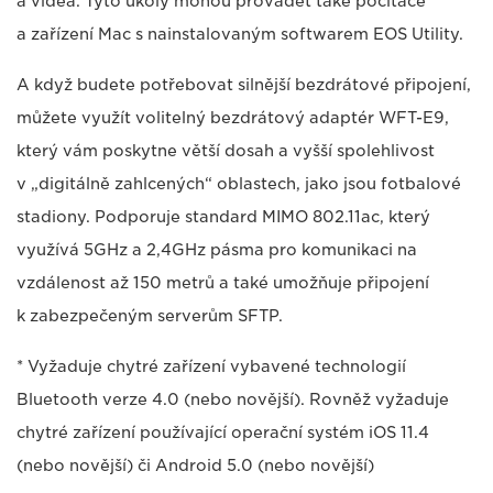
a videa. Tyto úkoly mohou provádět také počítače
a zařízení Mac s nainstalovaným softwarem EOS Utility.
A když budete potřebovat silnější bezdrátové připojení,
můžete využít volitelný bezdrátový adaptér WFT-E9,
který vám poskytne větší dosah a vyšší spolehlivost
v „digitálně zahlcených“ oblastech, jako jsou fotbalové
stadiony. Podporuje standard MIMO 802.11ac, který
využívá 5GHz a 2,4GHz pásma pro komunikaci na
vzdálenost až 150 metrů a také umožňuje připojení
k zabezpečeným serverům SFTP.
* Vyžaduje chytré zařízení vybavené technologií
Bluetooth verze 4.0 (nebo novější). Rovněž vyžaduje
chytré zařízení používající operační systém iOS 11.4
(nebo novější) či Android 5.0 (nebo novější)