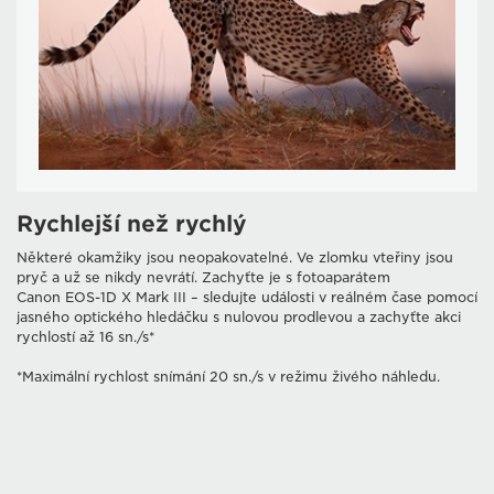
Rychlejší než rychlý
Některé okamžiky jsou neopakovatelné. Ve zlomku vteřiny jsou
pryč a už se nikdy nevrátí. Zachyťte je s fotoaparátem
Canon EOS-1D X Mark III – sledujte události v reálném čase pomocí
jasného optického hledáčku s nulovou prodlevou a zachyťte akci
rychlostí až 16 sn./s*
*Maximální rychlost snímání 20 sn./s v režimu živého náhledu.