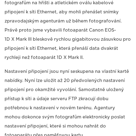
fotografům na hřišti a atletickém oválu kabelové
připojení k síti Ethernet, aby mohli přenášet snímky
zpravodajským agenturám už během fotografování.
Právě proto jsme vybavili fotoaparát Canon EOS-
1D X Mark III bleskově rychlou gigabitovou zásuvkou pro
připojení k síti Ethernet, která přenáší data dvakrát
rychleji než fotoaparát 1D X Mark II.
Nastavení připojení jsou nyní seskupena na vlastní kartě
nabídky. Nyní lze uložit až 20 předvolených nastavení
připojení pro okamžité vyvolání. Samostatně uložený
přístup k síti a údaje serveru FTP zkracují dobu
potřebnou k nastavení v novém terénu. Agentury
mohou dokonce svým fotografům elektronicky poslat
nastavení připojení, které si mohou nahrát do
fotoaparátu přes paměťovou kartu.