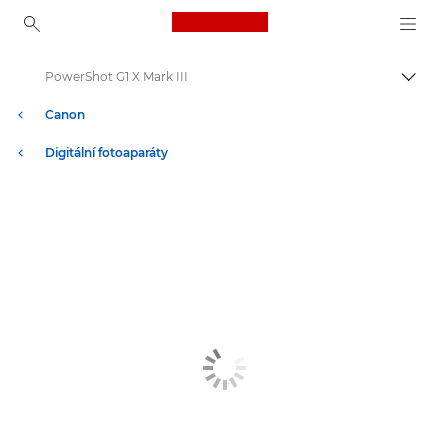
Canon Logo, back to ho
PowerShot G1 X Mark III
Přepn
Canon
Digitální fotoaparáty