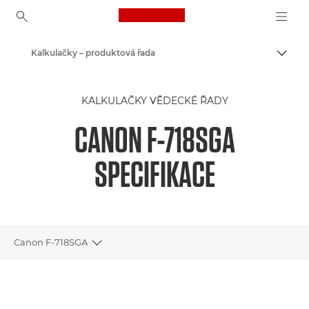
Canon Logo, back to ho
Kalkulačky – produktová řada
Přepn
Canon
KALKULAČKY VĚDECKÉ ŘADY
CANON F-718SGA
SPECIFIKACE
Canon F-718SGA
Toggle breadcrumbs
Přehled