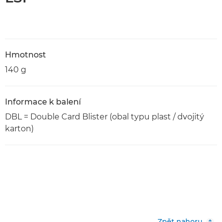
Hmotnost
140 g
Informace k balení
DBL = Double Card Blister (obal typu plast / dvojitý
karton)
Zpět nahoru