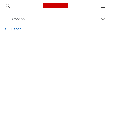
Canon Logo, back to ho
RC-V100
Přepn
Canon