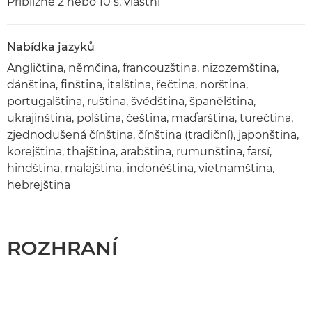
Přibližně 2 nebo 10 s, vlastní
Nabídka jazyků
Angličtina, němčina, francouzština, nizozemština,
dánština, finština, italština, řečtina, norština,
portugalština, ruština, švédština, španělština,
ukrajinština, polština, čeština, maďarština, turečtina,
zjednodušená čínština, čínština (tradiční), japonština,
korejština, thajština, arabština, rumunština, farsí,
hindština, malajština, indonéština, vietnamština,
hebrejština
ROZHRANÍ