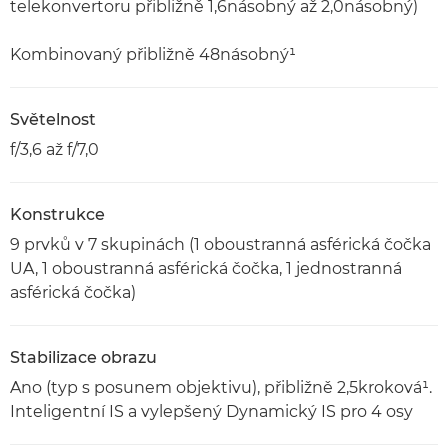
telekonvertoru přibližně 1,6násobný až 2,0násobný)
Kombinovaný přibližně 48násobný¹
Světelnost
f/3,6 až f/7,0
Konstrukce
9 prvků v 7 skupinách (1 oboustranná asférická čočka
UA, 1 oboustranná asférická čočka, 1 jednostranná
asférická čočka)
Stabilizace obrazu
Ano (typ s posunem objektivu), přibližně 2,5kroková¹.
Inteligentní IS a vylepšený Dynamický IS pro 4 osy