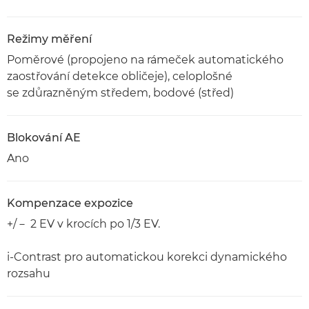
Režimy měření
Poměrové (propojeno na rámeček automatického
zaostřování detekce obličeje), celoplošné
se zdůrazněným středem, bodové (střed)
Blokování AE
Ano
Kompenzace expozice
+/－ 2 EV v krocích po 1/3 EV.
i-Contrast pro automatickou korekci dynamického
rozsahu