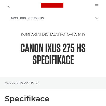
Canon Logo, back to ho
ARCH 000 IXUS 275 HS
Přepn
Canon
KOMPAKTNÍ DIGITÁLNÍ FOTOAPARÁTY
CANON IXUS 275 HS
SPECIFIKACE
Canon IXUS 275 HS
Toggle breadcrumbs
Přehled
Specifikace