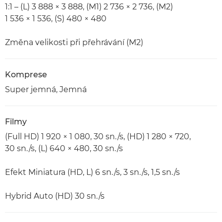
1:1 – (L) 3 888 × 3 888, (M1) 2 736 × 2 736, (M2)
1 536 × 1 536, (S) 480 × 480
Změna velikosti při přehrávání (M2)
Komprese
Super jemná, Jemná
Filmy
(Full HD) 1 920 × 1 080, 30 sn./s, (HD) 1 280 × 720,
30 sn./s, (L) 640 × 480, 30 sn./s
Efekt Miniatura (HD, L) 6 sn./s, 3 sn./s, 1,5 sn./s
Hybrid Auto (HD) 30 sn./s