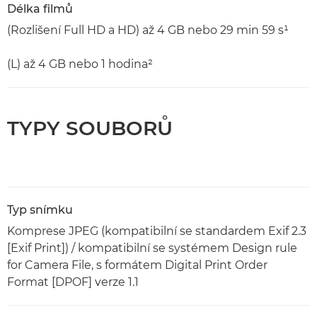
Délka filmů
(Rozlišení Full HD a HD) až 4 GB nebo 29 min 59 s¹
(L) až 4 GB nebo 1 hodina²
TYPY SOUBORŮ
Typ snímku
Komprese JPEG (kompatibilní se standardem Exif 2.3
[Exif Print]) / kompatibilní se systémem Design rule
for Camera File, s formátem Digital Print Order
Format [DPOF] verze 1.1