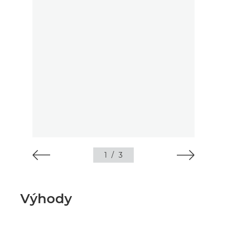
1
/
3
Výhody