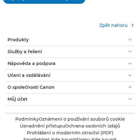
.
pro
Tato
hodnocení
akce
otevře
Zpět nahoru
dialogové
okno.
Produkty
Služby a řešení
Nápověda a podpora
Učení a vzdělávání
O společnosti Canon
Můj účet
Podmínky
Oznámení o používání souborů cookie
Usnadnění přístupu
Ochrana osobních údajů
Prohlášení o moderním otroctví (PDF)
Spotřebitel: Kde koupit
Firmy: Kde koupit