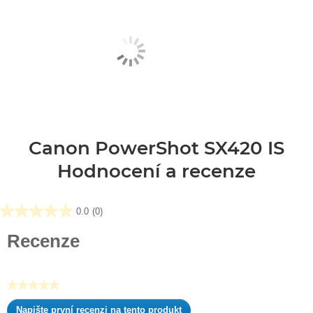
Canon PowerShot SX420 IS
Hodnocení a recenze
0.0
(0)
0.0
z
Recenze
5
hvězdiček.
★★★★★
Žádná
Napište první recenzi na tento produkt
hodnota