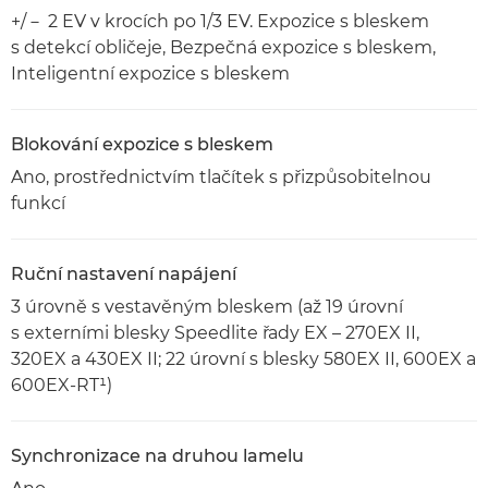
+/－ 2 EV v krocích po 1/3 EV. Expozice s bleskem
s detekcí obličeje, Bezpečná expozice s bleskem,
Inteligentní expozice s bleskem
Blokování expozice s bleskem
Ano, prostřednictvím tlačítek s přizpůsobitelnou
funkcí
Ruční nastavení napájení
3 úrovně s vestavěným bleskem (až 19 úrovní
s externími blesky Speedlite řady EX – 270EX II,
320EX a 430EX II; 22 úrovní s blesky 580EX II, 600EX a
600EX-RT¹)
Synchronizace na druhou lamelu