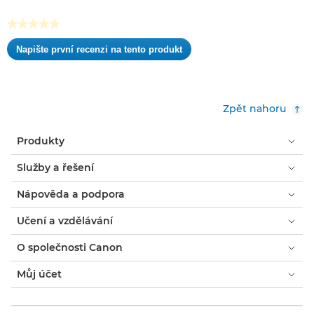
★★★★★
Žádná
Napište první recenzi na tento produkt
hodnota
.
pro
Tato
hodnocení
akce
otevře
Zpět nahoru
dialogové
okno.
Produkty
Služby a řešení
Nápověda a podpora
Učení a vzdělávání
O společnosti Canon
Můj účet