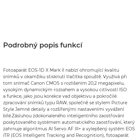
Podrobný popis funkcí
Fotoaparát EOS-1D X Mark II nabízí ohromující kvalitu
snímků v okamžiku stisknutí tlačítka spouště. Využívá při
tom snímač Canon CMOS s rozlišením 20,2 megapixelu,
vysokým dynamickým rozsahem a vysokou citlivostí ISO
a funkce, jako jsou korekce vad objektivu a pokročilé
zpracování snímků typu RAW, společně se stylem Picture
Style Jemné detaily a rozšířenými nastaveními vyvážení
bílé.Zásluhou zdokonaleného inteligentního zaostřování
poskytovaného systémem automatického zaostřování, který
zahrnuje algoritmus AI Servo AF III+ a vylepšený systém EOS
iTR (EOS Intelligent Tracking and Recognition), fotoaparát