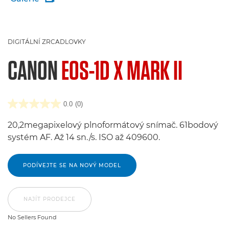
DIGITÁLNÍ ZRCADLOVKY
CANON
EOS-1D X MARK II
0.0
(0)
20,2megapixelový plnoformátový snímač. 61bodový
systém AF. Až 14 sn./s. ISO až 409600.
PODÍVEJTE SE NA NOVÝ MODEL
NAJÍT PRODEJCE
No Sellers Found