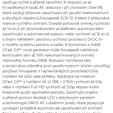
zajišťuje rychlé a přesné zaostření. K dispozici je až
61 osvětlených bodů AF, dokonce i při clonovém čísle f/8,
které zvyšují přesnost zaostřování při použití telekonvertorů
a dlouhých objektivů.Fotoaparát EOS-1D X Mark II překonává
hranice rychlého snímání. Dokáže pořizovat snímky rychlostí
až 14 sn./s při plnohodnotném průběžném automatickém
zaostřování a automatické expozici nebo rychlostí až 16 sn./s
s živým náhledem zásluhou rychlosti procesorů DIGIC 6+
a nového systému pohonu zrcadla. V kombinaci s médii
CFast 2.0™ nové generace může fotoaparát nabídnout
kontinuální sérii až XXX nekomprimovaných snímků
14bitového formátu RAW. Robustní hořčíkové tělo
a konstrukce utěsněná proti povětrnostním vlivům umožňují
používat fotoaparát v nejnevlídnějších prostředích.Síla
rozlišení 4K oživí vaše příběhy. Natáčejte na médium
CFast 2.0™ v rozlišení 4K (4 096 × 2 160) rychlostí až 60p
nebo v rozlišení Full HD rychlostí až 120p, abyste mohli
kreativně využít zpomalení pohybu. Zaostřujte snadno
a přesně pomocí displeje LCD s dotykovým panelem
a technologie CMOS AF s duálními pixely, která poskytuje
vynikající průběžné automatické zaostřování při snímání