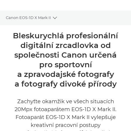
Canon EOS-1D X Mark II
Toggle breadcrumbs
Přehled
Bleskurychlá profesionální
digitální zrcadlovka od
Specifikace
společnosti Canon určená
Recenze
pro sportovní
a zpravodajské fotografy
NAJÍT PRODEJCE
a fotografy divoké přírody
No Sellers Found
Zachyťte okamžik ve všech situacích
20Mpx fotoaparátem EOS-1D X Mark II.
Fotoaparát EOS-1D X Mark II vylepšuje
kreativní pracovní postupy