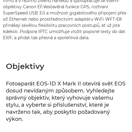
filmů a v režimu živého náhledu a spolupracuje se všemi
objektivy Canon EF.Vestavěná funkce GPS, rozhraní
SuperSpeed USB 3.0 a možnost gigabitového připojení přes
síť Ethernet nebo prostřednictvím adaptéru WiFi WFT-E8
přinášejí skvělou flexibilitu pracovních postupů, ať už jste
kdekoli. Podpora IPTC umožňuje vložit popisné texty do dat
EXIF, a přidat tak přesná a spolehlivá data.
Objektivy
Fotoaparát EOS-1D X Mark II otevírá svět EOS
dosud nevídaným způsobem. Vyhledejte
správný objektiv, který vyhovuje vašemu
stylu, a vyberte si příslušenství, které je
navrženo tak, aby poskytlo požadovaný
výkon.