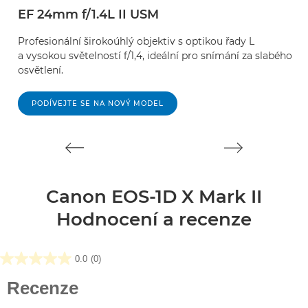
EF 24mm f/1.4L II USM
E
Profesionální širokoúhlý objektiv s optikou řady L
Pr
a vysokou světelností f/1,4, ideální pro snímání za slabého
pe
osvětlení.
sl
PODÍVEJTE SE NA NOVÝ MODEL
Canon EOS-1D X Mark II
Hodnocení a recenze
0.0
(0)
0.0
z
Recenze
5
hvězdiček.