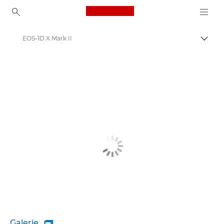
Canon Logo, back to ho
EOS-1D X Mark II
Přepn
Canon
Galerie
