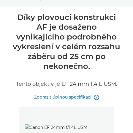
Toggle breadcrumbs
Přehled
Díky plovoucí konstrukci
AF je dosaženo
Specifikace
vynikajícího podrobného
Recenze
vykreslení v celém rozsahu
záběru od 25 cm po
nekonečno.
Tento objektiv je EF 24 mm 1,4 L USM.
Zobrazit úplnou specifikaci
