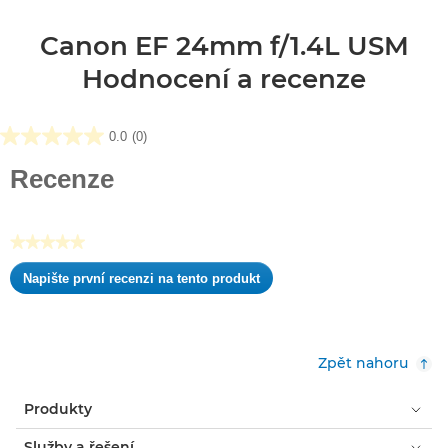
Canon EF 24mm f/1.4L USM
Hodnocení a recenze
0.0
(0)
0.0
z
Recenze
5
hvězdiček.
★★★★★
Žádná
Napište první recenzi na tento produkt
hodnota
.
pro
Tato
hodnocení
akce
otevře
Zpět nahoru
dialogové
okno.
Produkty
Služby a řešení