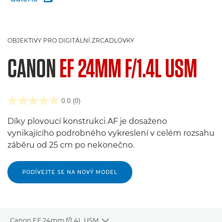
OBJEKTIVY PRO DIGITÁLNÍ ZRCADLOVKY
CANON
EF 24MM F/1.4L USM
0.0
(0)
Díky plovoucí konstrukci AF je dosaženo
vynikajícího podrobného vykreslení v celém rozsahu
záběru od 25 cm po nekonečno.
PODÍVEJTE SE NA NOVÝ MODEL
Canon EF 24mm f/1.4L USM