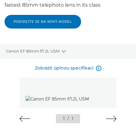
fastest 85mm telephoto lens in its class
PODÍVEJTE SE NA NOVÝ MODEL
Canon EF 85mm f/1.2L USM
Toggle breadcrumbs
Přehled
Zobrazit úplnou specifikaci

Specifikace
Recenze
1
/
1