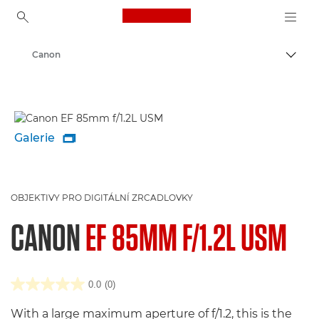
Canon Logo, back to ho
Canon
Přepn
Galerie

OBJEKTIVY PRO DIGITÁLNÍ ZRCADLOVKY
CANON
EF 85MM F/1.2L USM
0.0
(0)
With a large maximum aperture of f/1.2, this is the