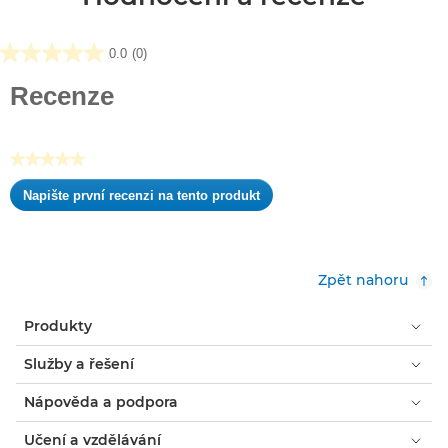
0.0
(0)
0.0
z
Recenze
5
hvězdiček.
★★★★★
Žádná
Napište první recenzi na tento produkt
hodnota
.
pro
Tato
hodnocení
akce
otevře
Zpět nahoru
dialogové
okno.
Produkty
Služby a řešení
Nápověda a podpora
Učení a vzdělávání