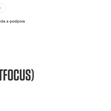
da a podpora
FTFOCUS)