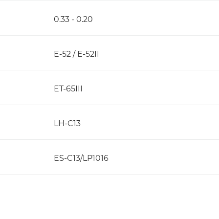
0.33 - 0.20
E-52 / E-52II
ET-65III
LH-C13
ES-C13/LP1016