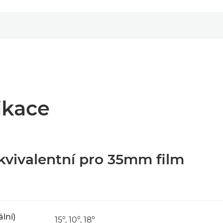
ikace
kvivalentní pro 35mm film
ální)
15°, 10°, 18°