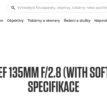
eo
Objektivy
Tiskárny a skenery
Řešení a služby
Nápově
F 135MM F/2.8 (WITH SO
SPECIFIKACE