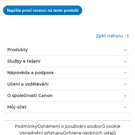
Žádná
Napište první recenzi na tento produkt
hodnota
.
pro
Tato
hodnocení
akce
otevře
Zpět nahoru
dialogové
okno.
Produkty
Služby a řešení
Nápověda a podpora
Učení a vzdělávání
O společnosti Canon
Můj účet
Podmínky
Oznámení o používání souborů cookie
Usnadnění přístupu
Ochrana osobních údajů