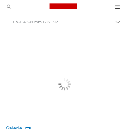
Canon Logo, back to ho
CN-E14.5-60mm T2.6 L SP
Přepn
Canon
Galerie
