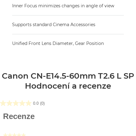
Inner Focus minimizes changes in angle of view
Supports standard Cinema Accessories
Unified Front Lens Diameter, Gear Position
Canon CN-E14.5-60mm T2.6 L SP
Hodnocení a recenze
0.0
(0)
0.0
z
Recenze
5
hvězdiček.
★★★★★