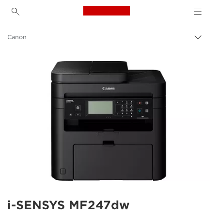
Canon Logo, back to h
Canon
Přepn
drob
navi
i-SENSYS MF247dw