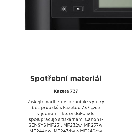
Spotřební materiál
Kazeta 737
Získejte nádherné černobílé výtisky
bez proužků s kazetou 737 „vše
v jednom“, která dokonale
spolupracuje s tiskárnami Canon i-
SENSYS MF231, MF232w, MF237w,
MF244dw, MF247dw a MF249dw