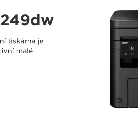
F249dw
í tiskárna je
ivní malé