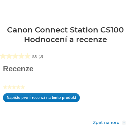
Canon Connect Station CS100
Hodnocení a recenze
0.0
(0)
0.0
z
Recenze
5
hvězdiček.
★★★★★
Žádná
Napište první recenzi na tento produkt
hodnota
.
pro
Tato
hodnocení
akce
otevře
Zpět nahoru
dialogové
okno.