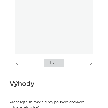
1
/
4
Výhody
Přenášejte snímky a filmy pouhým dotykem
fotoaparátu s NFC