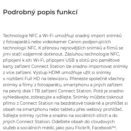
Podrobný popis funkcí
Technologie NFC a Wi-Fi umožňují snadný import snímků
z fotoaparátů nebo videokamer Canon podporujících
technologii NFC. K přenosu nejnovějších snímků a filmů se
jimi stačí vzájemně dotknout. Zásluhou technologie NFC,
připojení k síti Wi-Fi, připojení USB a slotů pro paměťové
karty zařízení Connect Station lze snadno importovat snímky
z více zařízení. Výstup HDMI umožňuje užít si snímky
v rozlišení Full HD na televizoru. Přeneste společně všechny
snímky a filmy z fotoaparátu, smartphonu a jiných zařízení
na pevný disk 1 TB zařízení Connect Station. Poté je snadno
vyhledávejte, zobrazujte a sdílejte. Snímky můžete tisknout
přímo z Connect Station na bezdrátové tiskárně a prohlížet si
obsah na smartphonu nebo tabletu přes webový prohlížeč.
Sdílejte snímky rychle a snadno na sociálních sítích a do
jiných Connect Station. Odešlete obsah do cloudových
služeb a sociálních médií, jako jsou Flickr®, Facebook™,