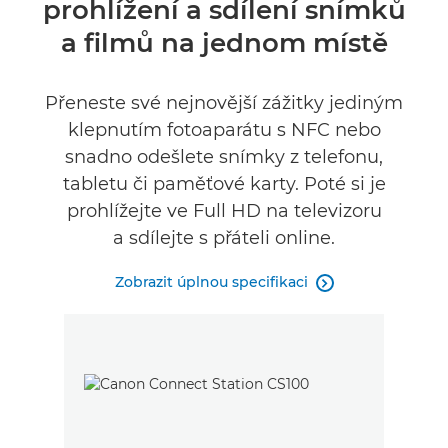
prohlížení a sdílení snímků
Specifikace
a filmů na jednom místě
Recenze
Přeneste své nejnovější zážitky jediným
klepnutím fotoaparátu s NFC nebo
snadno odešlete snímky z telefonu,
tabletu či paměťové karty. Poté si je
prohlížejte ve Full HD na televizoru
a sdílejte s přáteli online.
Zobrazit úplnou specifikaci
