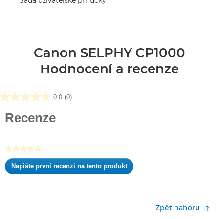
Sada uživatelské příručky
Canon SELPHY CP1000
Hodnocení a recenze
0.0
(0)
0.0
z
Recenze
5
hvězdiček.
★★★★★
Žádná
Napište první recenzi na tento produkt
hodnota
.
pro
Tato
hodnocení
akce
otevře
Zpět nahoru
dialogové