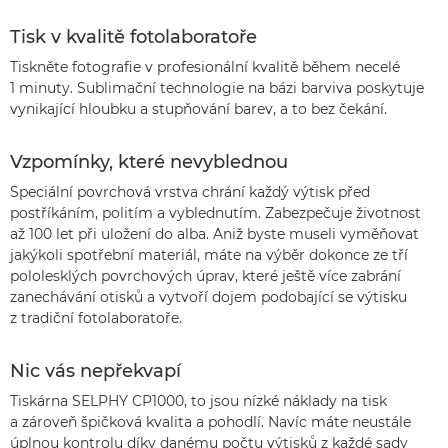
Tisk v kvalitě fotolaboratoře
Tiskněte fotografie v profesionální kvalitě během necelé
1 minuty. Sublimační technologie na bázi barviva poskytuje
vynikající hloubku a stupňování barev, a to bez čekání.
Vzpomínky, které nevyblednou
Speciální povrchová vrstva chrání každý výtisk před
postříkáním, politím a vyblednutím. Zabezpečuje životnost
až 100 let při uložení do alba. Aniž byste museli vyměňovat
jakýkoli spotřební materiál, máte na výběr dokonce ze tří
pololesklých povrchových úprav, které ještě více zabrání
zanechávání otisků a vytvoří dojem podobající se výtisku
z tradiční fotolaboratoře.
Nic vás nepřekvapí
Tiskárna SELPHY CP1000, to jsou nízké náklady na tisk
a zároveň špičková kvalita a pohodlí. Navíc máte neustále
úplnou kontrolu díky danému počtu výtisků z každé sady