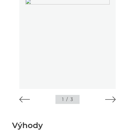
1
/
3
Výhody