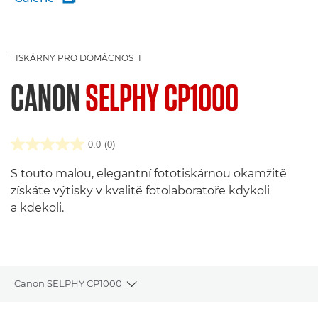
TISKÁRNY PRO DOMÁCNOSTI
CANON
SELPHY CP1000
0.0
(0)
S touto malou, elegantní fototiskárnou okamžitě
získáte výtisky v kvalitě fotolaboratoře kdykoli
a kdekoli.
Canon SELPHY CP1000
Toggle breadcrumbs