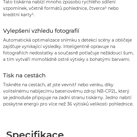
Tato tiskárna nabízí mnoho způsobů rychlého sdílení
vzpomínek, včetně formátů pohlednice, čtverce¹ nebo
kreditní karty¹.
Vylepšení vzhledu fotografií
Automatická optimalizace snímku s detekcí scény a obličeje
zajišťuje vynikající výsledky. Inteligentně opravuje na
fotografiích nedostatky a současně potlačuje nežádoucí šum,
a tím vytváří mimořádně ostré výtisky s bohatými barvami.
Tisk na cestách
Tiskněte na cestách, ať jste vevnitř nebo venku, díky
volitelnému nabíjecímu bateriovému zdroji NB-CP2L, který
se jednoduše připojuje na zadní stranu tiskárny. Jedno nabití
poskytne energii pro více než 36 výtisků velikosti pohlednice.
Specifikace