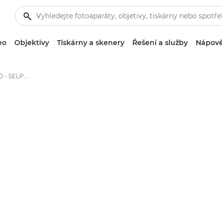
eo
Objektivy
Tiskárny a skenery
Řešení a služby
Nápově
Canon SELPHY CP1200 - SELPHY Compact Photo Printers