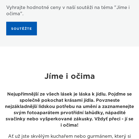
Vyhrajte hodnotné ceny v naší soutěži na téma "Jíme i
očima".
SOUTĚŽTE
Jíme i očima
Nejupřímnější ze všech lásek je láska k jídlu. Pojďme se
společně pokochat krásami jídla. Povzneste
nejzákladnější lidskou potřebu na umění a zaznamenejte
svým fotoaparátem prvotřídní lahůdky, nápadité
svačinky nebo vyšperkované zákusky. Vždyť přeci - jí se
i očima!
Ať už jste skvělým kuchařem nebo gurmánem, který si