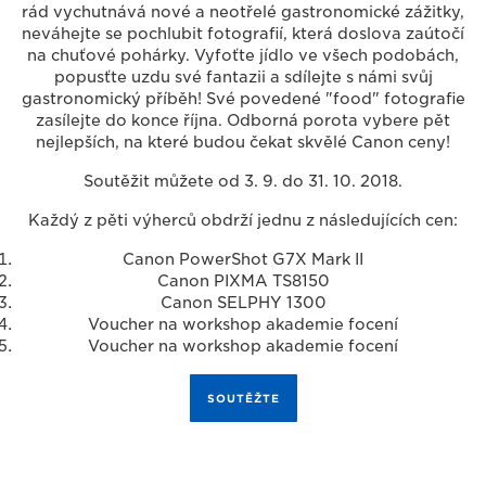
rád vychutnává nové a neotřelé gastronomické zážitky,
neváhejte se pochlubit fotografií, která doslova zaútočí
na chuťové pohárky. Vyfoťte jídlo ve všech podobách,
popusťte uzdu své fantazii a sdílejte s námi svůj
gastronomický příběh! Své povedené "food" fotografie
zasílejte do konce října. Odborná porota vybere pět
nejlepších, na které budou čekat skvělé Canon ceny!
Soutěžit můžete od 3. 9. do 31. 10. 2018.
Každý z pěti výherců obdrží jednu z následujících cen:
Canon PowerShot G7X Mark II
Canon PIXMA TS8150
Canon SELPHY 1300
Voucher na workshop akademie focení
Voucher na workshop akademie focení
SOUTĚŽTE