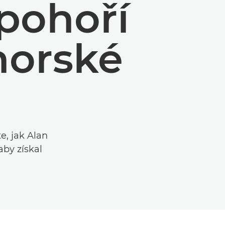
pohoří
horské
e, jak Alan
by získal