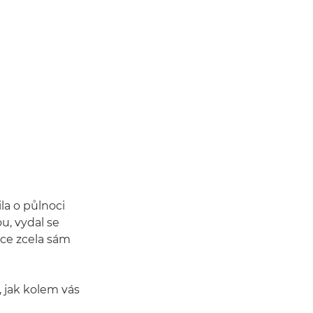
la o půlnoci
u, vydal se
nce zcela sám
, jak kolem vás