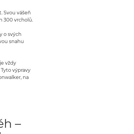
et. Svou vášeň
m 300 vrcholů.
hy o svých
svou snahu
je vždy
 Tyto výpravy
nwalker, na
ěh –