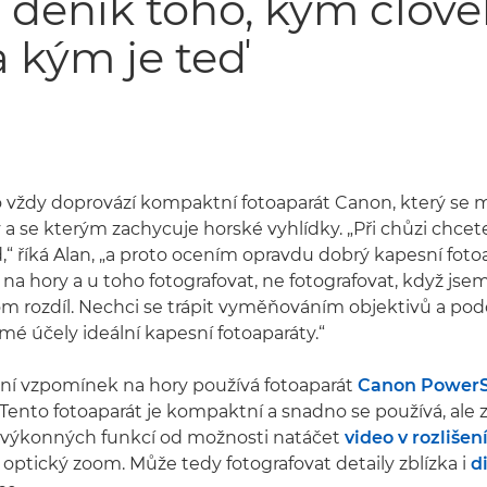
o deník toho, kým člově
a kým je teď
 vždy doprovází kompaktní fotoaparát Canon, který se 
a se kterým zachycuje horské vyhlídky. „Při chůzi chcet
d,“ říká Alan, „a proto ocením opravdu dobrý kapesní fot
it na hory a u toho fotografovat, ne fotografovat, když j
tom rozdíl. Nechci se trápit vyměňováním objektivů a p
 mé účely ideální kapesní fotoaparáty.“
ení vzpomínek na hory používá fotoaparát
Canon PowerS
 Tento fotoaparát je kompaktní a snadno se používá, ale 
 výkonných funkcí od možnosti natáčet
video v rozlišen
optický zoom. Může tedy fotografovat detaily zblízka i
d