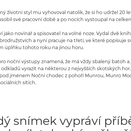
ý životní styl mu vyhovoval natolik, že si ho udržel 20 l
ůsobil své pracovní době a po nocích vystoupal na celke
ví jako novinář a spisovatel na volné noze. Vydal dvě kni
rodružstvích a nyní pracuje na třetí, ve které popisuje 
m úplňku tohoto roku na jinou horu.
ro noční výstupy znamená, že má vždy sbalený batoh a 
 odkladů vyrazit na některou z nejvyšších skotských hor.
od jménem Noční chodec z pohoří Munrou, Munro Moo
ciálních sítích.
ý snímek vypráví příb