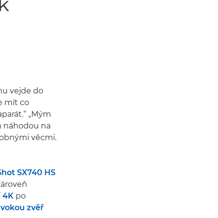
k
mu vejde do
e mít co
oaparát.“ „Mým
sem náhodou na
odobnými věcmi.
hot SX740 HS
zároveň
í 4K
po
ivokou zvěř