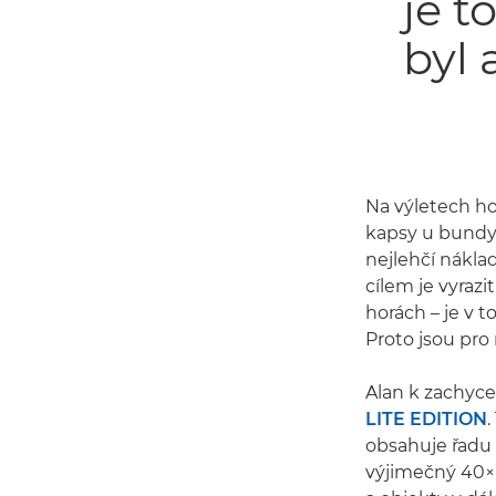
je t
byl 
Na výletech ho
kapsy u bundy 
nejlehčí nákla
cílem je vyraz
horách – je v 
Proto jsou pro
Alan k zachyc
LITE EDITION
.
obsahuje řadu
výjimečný 40× 