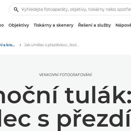
eo
Objektivy
Tiskárny a skenery
Řešení a služby
Nápově
Příběhy o fotografování a kreativitě
Jak umělec s přezdívkou „Noční chodec z pohoří Munrou“ snímá horské scenérie s fotoaparátem PowerShot SX740 HS
VENKOVNÍ FOTOGRAFOVÁNÍ
oční tulák
ec s přezd