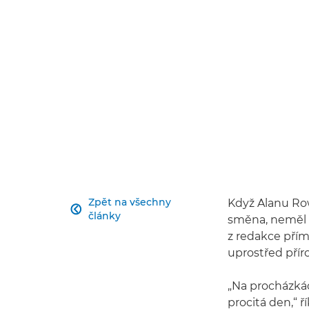
Zpět na všechny
Když Alanu Ro

články
směna, neměl n
z redakce přím
uprostřed přír
„Na procházkác
procitá den,“ ří