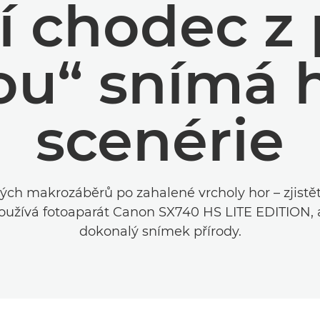
í chodec z 
u“ snímá 
scenérie
ch makrozáběrů po zahalené vrcholy hor – zjistět
užívá fotoaparát Canon SX740 HS LITE EDITION, a
dokonalý snímek přírody.