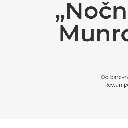
„Nočn
Munro
Od barevný
Rowan po