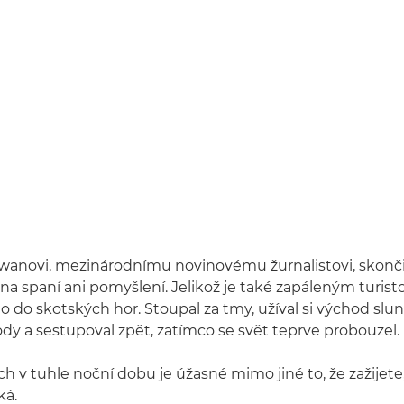
wanovi, mezinárodnímu novinovému žurnalistovi, skonči
a spaní ani pomyšlení. Jelikož je také zapáleným turisto
o do skotských hor. Stoupal za tmy, užíval si východ slu
ody a sestupoval zpět, zatímco se svět teprve probouzel.
h v tuhle noční dobu je úžasné mimo jiné to, že zažijete
ká.