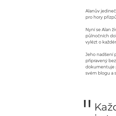
Alanův jedinečn
pro hory přizp
Nyní se Alan ži
půlnočních dob
vylézt o každé
Jeho nadšení p
připravený bez
dokumentuje p
svém blogu a so
Každ