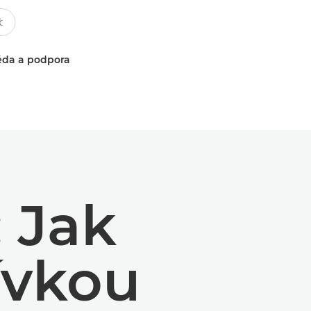
da a podpora
: Jak
ívkou