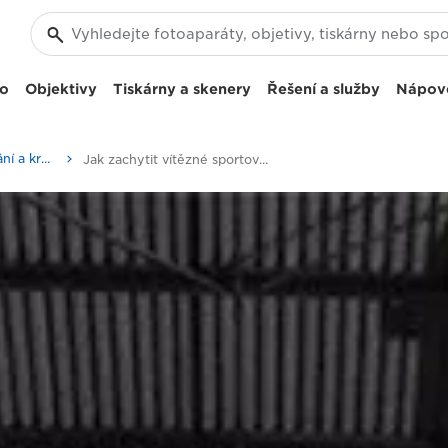
eo
Objektivy
Tiskárny a skenery
Řešení a služby
Nápov
Příběhy o fotografování a kreativitě
Jak zachytit vítězné sportovní fotografie