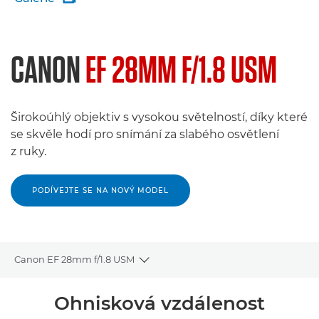
CANON
EF 28MM F/1.8 USM
Širokoúhlý objektiv s vysokou světelností, díky které
se skvěle hodí pro snímání za slabého osvětlení
z ruky.
PODÍVEJTE SE NA NOVÝ MODEL
Canon EF 28mm f/1.8 USM
Toggle breadcrumbs
Přehled
Ohnisková vzdálenost