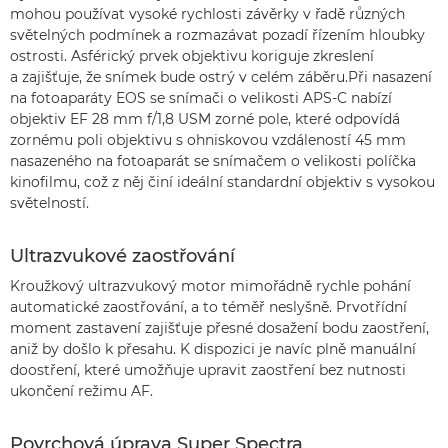
mohou používat vysoké rychlosti závěrky v řadě různých
světelných podmínek a rozmazávat pozadí řízením hloubky
ostrosti. Asférický prvek objektivu koriguje zkreslení
a zajišťuje, že snímek bude ostrý v celém záběru.Při nasazení
na fotoaparáty EOS se snímači o velikosti APS-C nabízí
objektiv EF 28 mm f/1,8 USM zorné pole, které odpovídá
zornému poli objektivu s ohniskovou vzdáleností 45 mm
nasazeného na fotoaparát se snímačem o velikosti políčka
kinofilmu, což z něj činí ideální standardní objektiv s vysokou
světelností.
Ultrazvukové zaostřování
Kroužkový ultrazvukový motor mimořádně rychle pohání
automatické zaostřování, a to téměř neslyšně. Prvotřídní
moment zastavení zajišťuje přesné dosažení bodu zaostření,
aniž by došlo k přesahu. K dispozici je navíc plně manuální
doostření, které umožňuje upravit zaostření bez nutnosti
ukončení režimu AF.
Povrchová úprava Super Spectra