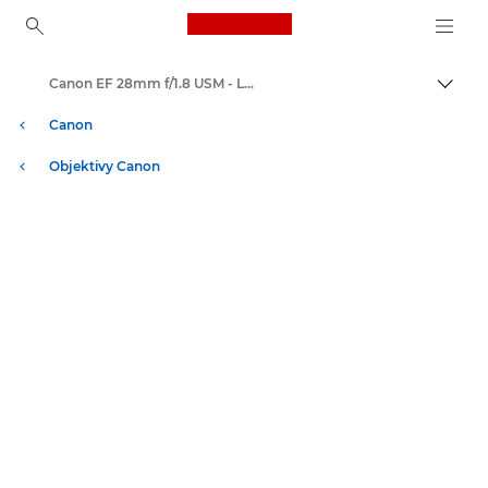
Canon Logo, back to ho
Canon EF 28mm f/1.8 USM - Lenses - Camera & Photo lenses
Přepn
Canon
Objektivy Canon