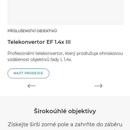
PŘÍSLUŠENSTVÍ OBJEKTIVŮ
P
Telekonvertor EF 1.4x III
T
Profesionální telekonvertor, který prodlužuje ohniskovou
P
vzdálenost objektivů řady L 1,4x.
vz
NAJÍT PRODEJCE
Širokoúhlé objektivy
Získejte širší zorné pole a zahrňte do záběru