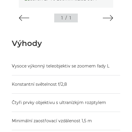
1
/
1
Výhody
Vysoce výkonný teleobjektiv se zoomem řady L
Konstantní světelnost f/2,8
Čtyři prvky objektivu s ultranízkým rozptylem
Minimální zaostřovací vzdálenost 1,5 m