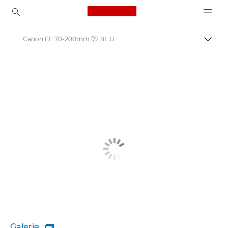
Canon Logo, back to ho
Canon EF 70-200mm f/2.8L USM - Lenses - Camera & Photo lenses
Přepn
Canon
Objektivy Canon
Galerie
