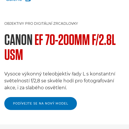
OBJEKTIVY PRO DIGITÁLNÍ ZRCADLOVKY
CANON
EF 70-200MM F/2.8L
USM
Vysoce výkonný teleobjektiv řady L s konstantní
světelností f/2,8 se skvěle hodí pro fotografování
akce, i za slabého osvětlení.
PODÍVEJTE SE NA NOVÝ MODEL