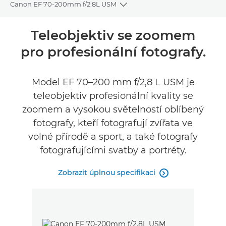
Canon EF 70-200mm f/2.8L USM
Toggle breadcrumbs
Přehled
Teleobjektiv se zoomem
pro profesionální fotografy.
Specifikace
Model EF 70–200 mm f/2,8 L USM je
teleobjektiv profesionální kvality se
zoomem a vysokou světelností oblíbený
fotografy, kteří fotografují zvířata ve
volné přírodě a sport, a také fotografy
fotografujícími svatby a portréty.
Zobrazit úplnou specifikaci
