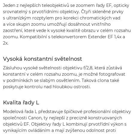
Jeden z nejlepších teleobjektivů se zoomem řady EF, opticky
srovnatelný s prvotřídními objektivy. Čtyři skleněné prvky
s ultranízkým rozptylem pro korekci chromatických vad
a více skupin zoomu umožňují dosáhnout vnitřního
zaostření, které vede k vysoké kvalitě obrazu v celém rozsahu
zoomu. Kompatibilní s telekonvertorem Extender EF 1,4x a
2x.
Vysoká konstantní světelnost
Zásluhou vysoké světelnosti objektivu f/2,8, která zůstává
konstantní v celém rozsahu zoomu, je možné fotografovat
v podmínkách se slabým osvětlením. Taková clona také
poskytuje kontrolu nad hloubkou ostrosti.
Kvalita řady L
Modelová řada L představuje špičkové profesionální objektivy
společnosti Canon, ty nejlepší z precizně konstruovaných
objektivů EF. Objektivy řady L kombinují prvotřídní výkon s
vynikajícím ovládáním a mají zvýšenou odolnost proti