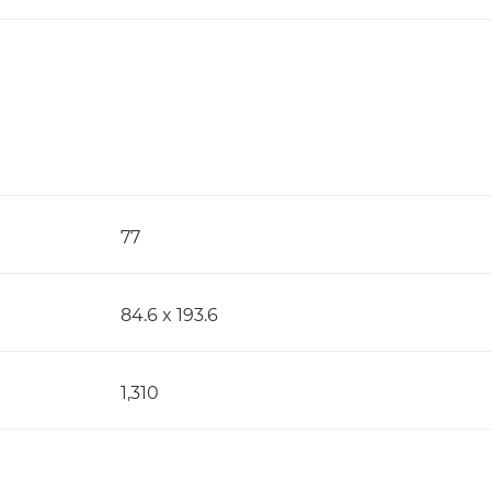
77
84.6 x 193.6
1,310