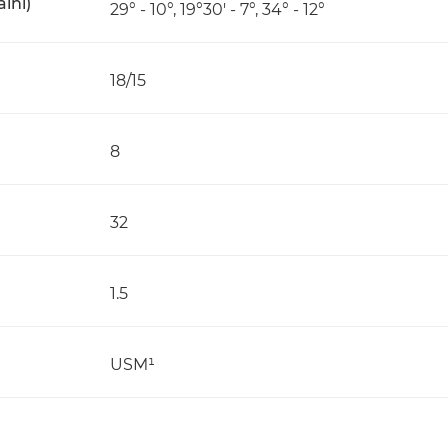
ální)
29° - 10°, 19°30' - 7°, 34° - 12°
18/15
8
32
1.5
USM¹