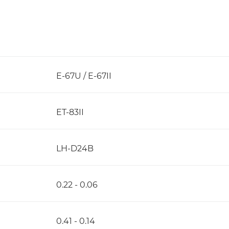
E-67U / E-67II
ET-83II
LH-D24B
0.22 - 0.06
0.41 - 0.14