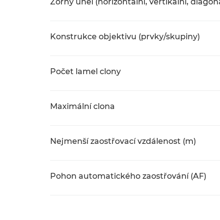
Zorný úhel (horizontální, vertikální, diagon
Konstrukce objektivu (prvky/skupiny)
Počet lamel clony
Maximální clona
Nejmenší zaostřovací vzdálenost (m)
Pohon automatického zaostřování (AF)