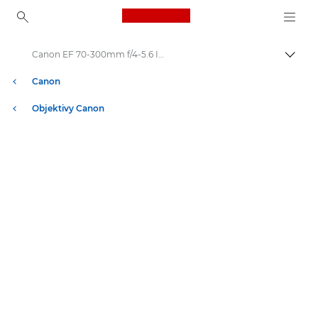
Canon Logo, back to ho
Canon EF 70-300mm f/4-5.6 IS USM - Lenses - Camera & Photo lenses
Přepn
Canon
Objektivy Canon