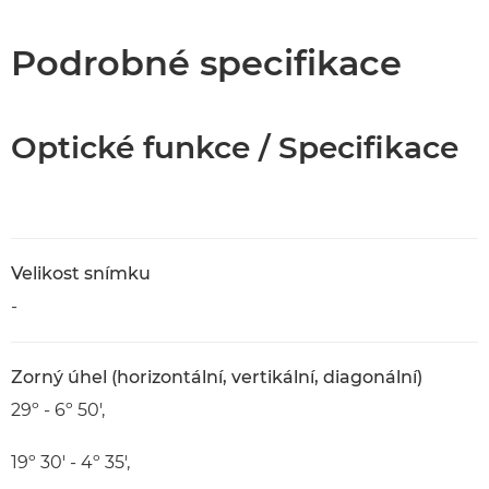
Specifikace
Podrobné specifikace
Optické funkce / Specifikace
Velikost snímku
-
Zorný úhel (horizontální, vertikální, diagonální)
29º - 6º 50',
19º 30' - 4º 35',