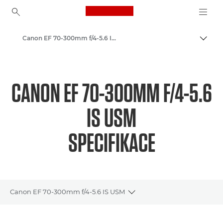
Canon Logo, back to ho
Canon EF 70-300mm f/4-5.6 IS USM - Lenses - Camera & Photo lenses
Přepn
Canon
Objektivy Canon
CANON EF 70-300MM F/4-5.6
IS USM
SPECIFIKACE
Canon EF 70-300mm f/4-5.6 IS USM
Toggle breadcrumbs
Přehled