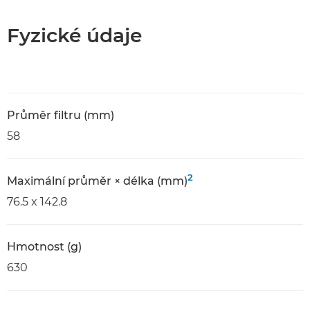
Fyzické údaje
Průměr filtru (mm)
58
2
Maximální průměr × délka (mm)
76.5 x 142.8
Hmotnost (g)
630