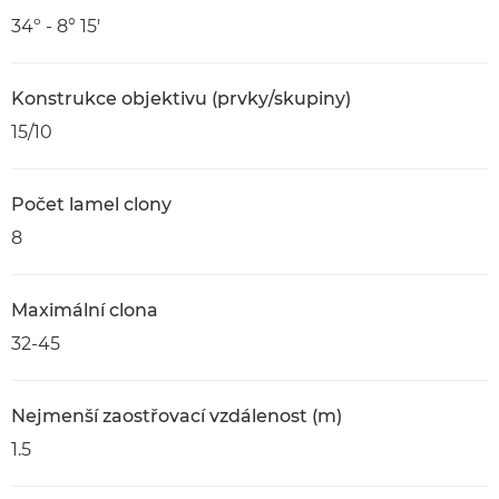
34º - 8° 15'
Konstrukce objektivu (prvky/skupiny)
15/10
Počet lamel clony
8
Maximální clona
32-45
Nejmenší zaostřovací vzdálenost (m)
1.5