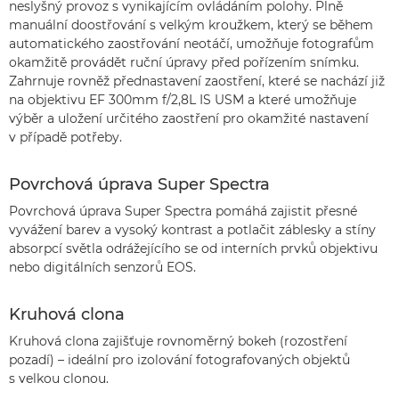
neslyšný provoz s vynikajícím ovládáním polohy. Plně
manuální doostřování s velkým kroužkem, který se během
automatického zaostřování neotáčí, umožňuje fotografům
okamžitě provádět ruční úpravy před pořízením snímku.
Zahrnuje rovněž přednastavení zaostření, které se nachází již
na objektivu EF 300mm f/2,8L IS USM a které umožňuje
výběr a uložení určitého zaostření pro okamžité nastavení
v případě potřeby.
Povrchová úprava Super Spectra
Povrchová úprava Super Spectra pomáhá zajistit přesné
vyvážení barev a vysoký kontrast a potlačit záblesky a stíny
absorpcí světla odrážejícího se od interních prvků objektivu
nebo digitálních senzorů EOS.
Kruhová clona
Kruhová clona zajišťuje rovnoměrný bokeh (rozostření
pozadí) – ideální pro izolování fotografovaných objektů
s velkou clonou.