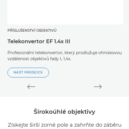
PŘÍSLUŠENSTVÍ OBJEKTIVŮ
P
Telekonvertor EF 1.4x III
T
Profesionální telekonvertor, který prodlužuje ohniskovou
P
vzdálenost objektivů řady L 1,4x.
vz
NAJÍT PRODEJCE
Širokoúhlé objektivy
Získejte širší zorné pole a zahrňte do záběru