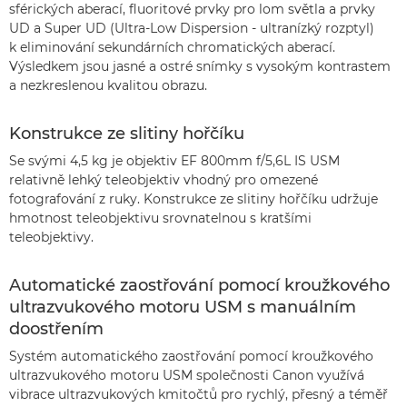
sférických aberací, fluoritové prvky pro lom světla a prvky
UD a Super UD (Ultra-Low Dispersion - ultranízký rozptyl)
k eliminování sekundárních chromatických aberací.
Výsledkem jsou jasné a ostré snímky s vysokým kontrastem
a nezkreslenou kvalitou obrazu.
Konstrukce ze slitiny hořčíku
Se svými 4,5 kg je objektiv EF 800mm f/5,6L IS USM
relativně lehký teleobjektiv vhodný pro omezené
fotografování z ruky. Konstrukce ze slitiny hořčíku udržuje
hmotnost teleobjektivu srovnatelnou s kratšími
teleobjektivy.
Automatické zaostřování pomocí kroužkového
ultrazvukového motoru USM s manuálním
doostřením
Systém automatického zaostřování pomocí kroužkového
ultrazvukového motoru USM společnosti Canon využívá
vibrace ultrazvukových kmitočtů pro rychlý, přesný a téměř