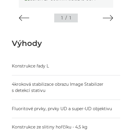
1
/
1
Výhody
Konstrukce řady L
4kroková stabilizace obrazu Image Stabilizer
s detekcí stativu
Fluoritové prvky, prvky UD a super-UD objektivu
Konstrukce ze slitiny hořčíku - 4,5 kg