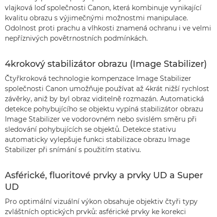
vlajková loď společnosti Canon, která kombinuje vynikající
kvalitu obrazu s výjimečnými možnostmi manipulace.
Odolnost proti prachu a vlhkosti znamená ochranu i ve velmi
nepříznivých povětrnostních podmínkách.
4krokový stabilizátor obrazu (Image Stabilizer)
Čtyřkroková technologie kompenzace Image Stabilizer
společnosti Canon umožňuje používat až 4krát nižší rychlost
závěrky, aniž by byl obraz viditelně rozmazán. Automatická
detekce pohybujícího se objektu vypíná stabilizátor obrazu
Image Stabilizer ve vodorovném nebo svislém směru při
sledování pohybujících se objektů. Detekce stativu
automaticky vylepšuje funkci stabilizace obrazu Image
Stabilizer při snímání s použitím stativu.
Asférické, fluoritové prvky a prvky UD a Super
UD
Pro optimální vizuální výkon obsahuje objektiv čtyři typy
zvláštních optických prvků: asférické prvky ke korekci