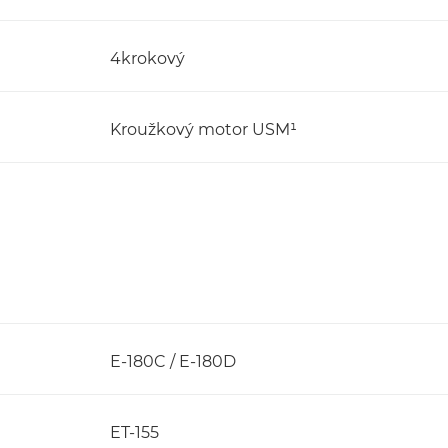
4krokový
Kroužkový motor USM¹
E-180C / E-180D
ET-155