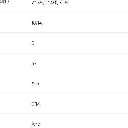
ální)
2° 35’, 1° 40’, 3° 5’
18/14
8
32
6m
0.14
Ano