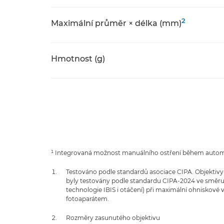
2
Maximální průměr × délka (mm)
Hmotnost (g)
¹ Integrovaná možnost manuálního ostření během auto
Testováno podle standardů asociace CIPA. Objektivy
byly testovány podle standardu CIPA-2024 ve směru 
technologie IBIS i otáčení) při maximální ohniskové 
fotoaparátem.
Rozměry zasunutého objektivu