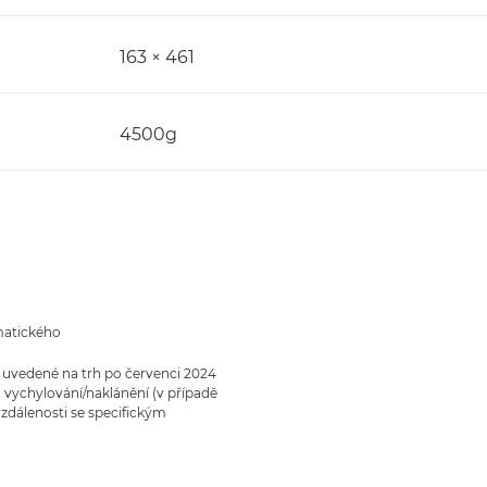
163 × 461
4500g
matického
 uvedené na trh po červenci 2024
vychylování/naklánění (v případě
vzdálenosti se specifickým