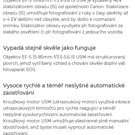
Objektiv EF-S 15-85mm f/3.5-5.6 IS USM je vybavený 4EV
stabilizátorem obrazu (IS) od společnosti Canon. Stabilizace
obrazu (IS) umožňuje fotografování z ruky s časy závěrky až
o 4 EV delšími než obvykle, aniž by došlo k rozmazání
snímku. Stabilizátor obrazu využijete při fotografování za
slabého osvětlení či při fotografování z jedoucího vozidla.
Vypadá stejně skvěle jako funguje
Objektiv EF-S 15-85mm f/3.5-5.6 IS USM má strukturovaný
povrch, jehož vytříbený vzhled a chování skvěle doplní váš
fotoaparát EOS.
Vysoce rychlé a téměř neslyšné automatické
zaostřování
Kroužkový motor USM (ultrazvukový motor) využívá vibrace
ultrazvukových kmitočtů pro rychle reagující a téměř
neslyšné vysokorychlostní automatické zaostřování.
Kroužkový motor USM umožňuje všestranné plně manuální
doostřování, aniž byste museli vypnout automatické
zaostřování.