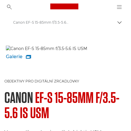
Canon Logo, back to ho
Canon EF-S 15-85mm f/3.5-5.6 IS USM - Lenses - Camera & Photo lenses
Přepn
Canon
Objektivy Canon
Galerie

OBJEKTIVY PRO DIGITÁLNÍ ZRCADLOVKY
CANON
EF-S 15-85MM F/3.5-
5.6 IS USM