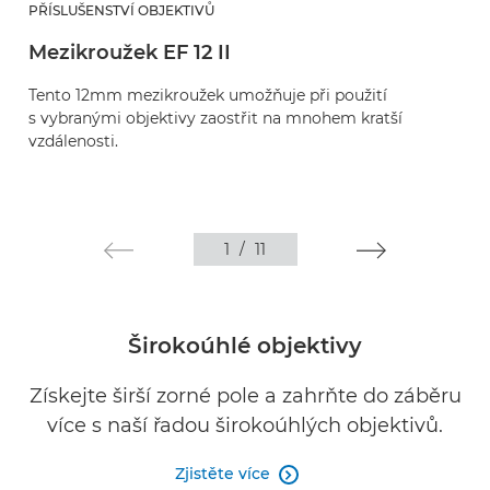
PŘÍSLUŠENSTVÍ OBJEKTIVŮ
Mezikroužek EF 12 II
Tento 12mm mezikroužek umožňuje při použití
s vybranými objektivy zaostřit na mnohem kratší
vzdálenosti.
1
/
11
Širokoúhlé objektivy
Získejte širší zorné pole a zahrňte do záběru
více s naší řadou širokoúhlých objektivů.
Zjistěte více
