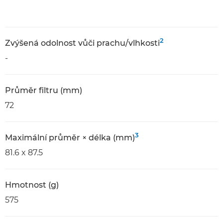
2
Zvýšená odolnost vůči prachu/vlhkosti
-
Průměr filtru (mm)
72
3
Maximální průměr × délka (mm)
81.6 x 87.5
Hmotnost (g)
575