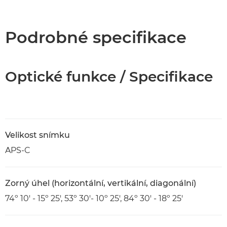
Přehled
Specifikace
Podrobné specifikace
Optické funkce / Specifikace
Velikost snímku
APS-C
Zorný úhel (horizontální, vertikální, diagonální)
74º 10' - 15º 25', 53º 30'- 10º 25', 84º 30' - 18º 25'