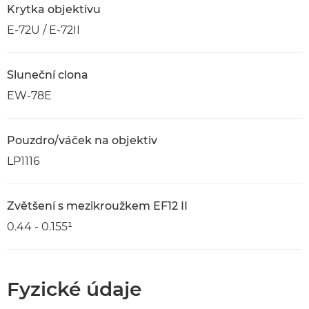
Krytka objektivu
E-72U / E-72II
Sluneční clona
EW-78E
Pouzdro/váček na objektiv
LP1116
Zvětšení s mezikroužkem EF12 II
0.44 - 0.155¹
Fyzické údaje