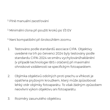
¹ Plně manuální zaostřování
¹ Minimální clona při použití kroků po 1/3 EV
¹ Není kompatibilní při širokoúhlém zoomu
Testováno podle standardů asociace CIPA. Objektivy
uvedené na trh po červenci 2024 byly testovány podle
standardu CIPA-2024 ve směru vychylování/naklánění
(v případě technologie IBIS i otáčení) při maximální
ohniskové vzdálenosti se specifickým fotoaparátem.
Objímka objektivů odolných proti prachu a vlhkosti je
opatřena pryžovým kroužkem, který může způsobovat
lehký otěr objímky fotoaparátu. To však žádným způsobem
neovlivní výkon objektivu ani fotoaparátu.
Rozměry zasunutého objektivu