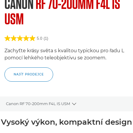
CANON
RF 70-200MM F4L IS
USM
5.0
(1)
Zachyťte krásy světa s kvalitou typickou pro řadu L
pomocí lehkého teleobjektivu se zoomem.
NAJÍT PRODEJCE
Canon RF 70-200mm F4L IS USM
Toggle breadcrumbs
Přehled
Vysoký výkon, kompaktní design