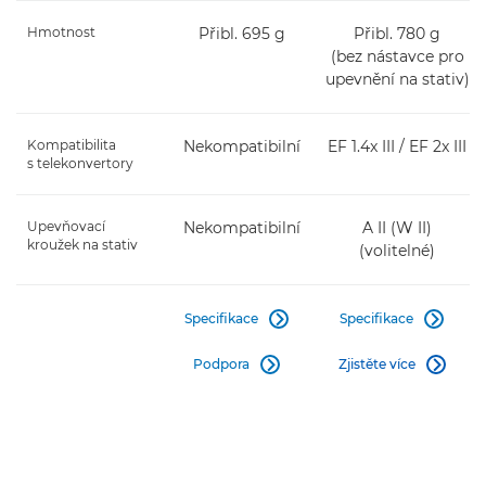
Hmotnost
Přibl. 695 g
Přibl. 780 g
(bez nástavce pro
upevnění na stativ)
Kompatibilita
Nekompatibilní
EF 1.4x III / EF 2x III
s telekonvertory
Upevňovací
Nekompatibilní
A II (W II)
kroužek na stativ
(volitelné)
Specifikace
Specifikace


Podpora
Zjistěte více

