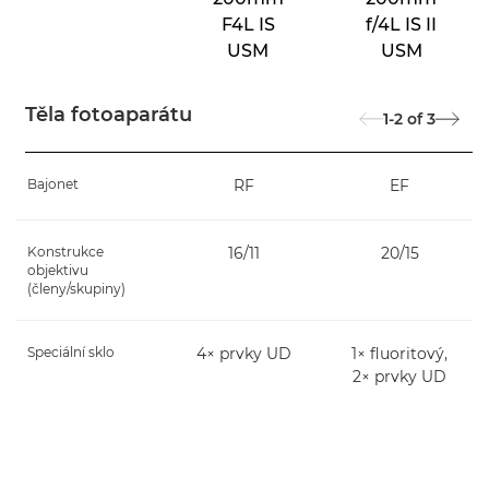
F4L IS
f/4L IS II
USM
USM
Těla fotoaparátu
1-2
of
3
Bajonet
RF
EF
Konstrukce
16/11
20/15
objektivu
(členy/skupiny)
Speciální sklo
4× prvky UD
1× fluoritový,
2× prvky UD