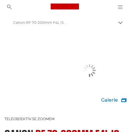
Canon Logo, back to ho
Canon RF 70-200mm F4L IS USM – objektivy typu RF
Přepn
Canon
Objektivy Canon
Galerie

TELEOBJEKTIV SE ZOOMEM