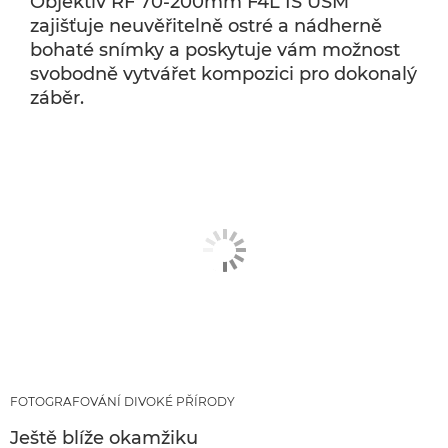
Objektiv RF 70-200mm F4L IS USM
zajišťuje neuvěřitelně ostré a nádherně
bohaté snímky a poskytuje vám možnost
svobodně vytvářet kompozici pro dokonalý
záběr.
FOTOGRAFOVÁNÍ DIVOKÉ PŘÍRODY
Ještě blíže okamžiku