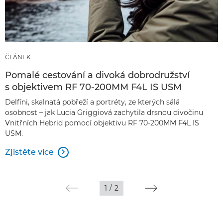
ČLÁNEK
Pomalé cestování a divoká dobrodružství
s objektivem RF 70-200MM F4L IS USM
Delfíni, skalnatá pobřeží a portréty, ze kterých sálá
osobnost – jak Lucia Griggiová zachytila drsnou divočinu
Vnitřních Hebrid pomocí objektivu RF 70-200MM F4L IS
USM.
Zjistěte více

1
/
2