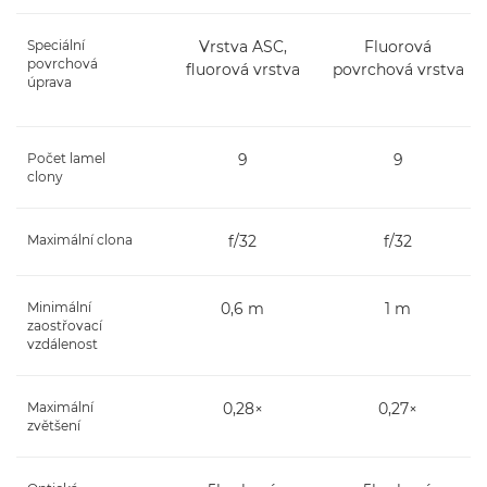
Speciální
Vrstva ASC,
Fluorová
povrchová
fluorová vrstva
povrchová vrstva
úprava
Počet lamel
9
9
clony
Maximální clona
f/32
f/32
Minimální
0,6 m
1 m
zaostřovací
vzdálenost
Maximální
0,28×
0,27×
zvětšení