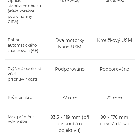
Optická
5krokový
5krokový
stabilizace obrazu
(efekt korekce
podle normy
CIPA)
Pohon
Dva motorky
Kroužkový USM
automatického
Nano USM
zaostřování (AF)
Zvýšená odolnost
Podporováno
Podporováno
vůči
prachu/vlhkosti
Průměr filtru
77 mm
72 mm
Max. průměr ×
83,5 × 119 mm (při
80 × 176 mm
min. délka
zasunutém
(pevná délka)
objektivu)