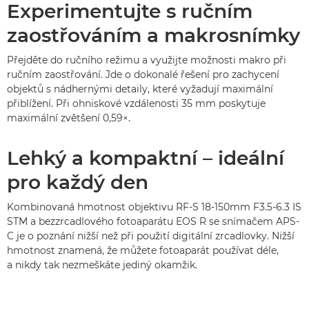
Experimentujte s ručním
zaostřováním a makrosnímky
Přejděte do ručního režimu a využijte možnosti makro při
ručním zaostřování. Jde o dokonalé řešení pro zachycení
objektů s nádhernými detaily, které vyžadují maximální
přiblížení. Při ohniskové vzdálenosti 35 mm poskytuje
maximální zvětšení 0,59×.
Lehký a kompaktní – ideální
pro každý den
Kombinovaná hmotnost objektivu RF-S 18-150mm F3.5-6.3 IS
STM a bezzrcadlového fotoaparátu EOS R se snímačem APS-
C je o poznání nižší než při použití digitální zrcadlovky. Nižší
hmotnost znamená, že můžete fotoaparát používat déle,
a nikdy tak nezmeškáte jediný okamžik.