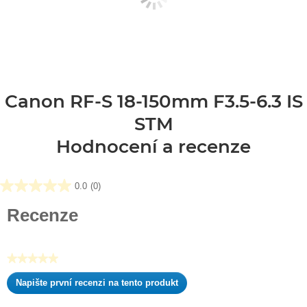
Canon RF-S 18-150mm F3.5-6.3 IS
STM
Hodnocení a recenze
0.0
(0)
0.0
z
Recenze
5
hvězdiček.
★★★★★
Žádná
Napište první recenzi na tento produkt
hodnota
.
pro