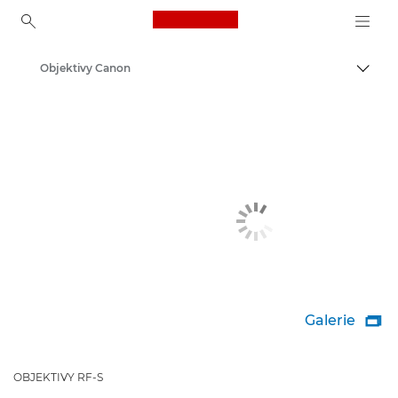
Canon Logo, back to ho
Objektivy Canon
Přepn
Canon
Galerie

OBJEKTIVY RF-S