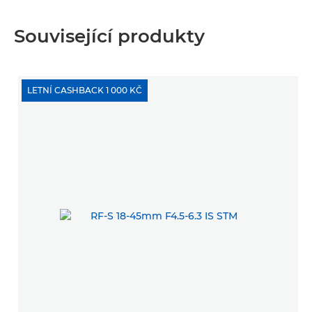
Tato
hodnocení
akce
otevře
Související produkty
dialogové
okno.
LETNÍ CASHBACK 1 000 KČ