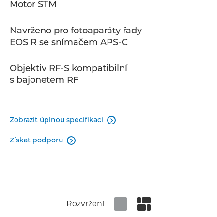
Motor STM
Navrženo pro fotoaparáty řady
EOS R se snímačem APS-C
Objektiv RF-S kompatibilní
s bajonetem RF
Zobrazit úplnou specifikaci

Získat podporu

Rozvržení
Set tiled view
Set masonry view