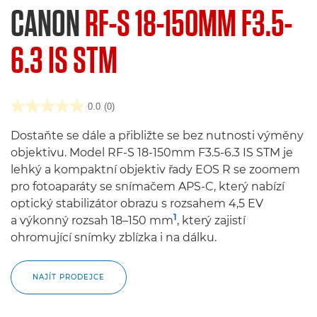
CANON
RF-S 18-150MM F3.5-
6.3 IS STM
0.0
(0)
Dostaňte se dále a přibližte se bez nutnosti výměny
objektivu. Model RF-S 18-150mm F3.5-6.3 IS STM je
lehký a kompaktní objektiv řady EOS R se zoomem
pro fotoaparáty se snímačem APS-C, který nabízí
optický stabilizátor obrazu s rozsahem 4,5 EV
1
a výkonný rozsah 18–150 mm
, který zajistí
ohromující snímky zblízka i na dálku.
NAJÍT PRODEJCE