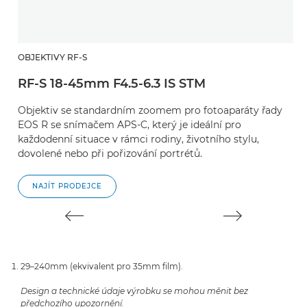
OBJEKTIVY RF-S
B
RF-S 18-45mm F4.5-6.3 IS STM
E
Objektiv se standardním zoomem pro fotoaparáty řady
P
EOS R se snímačem APS-C, který je ideální pro
n
každodenní situace v rámci rodiny, životního stylu,
t
dovolené nebo při pořizování portrétů.
NAJÍT PRODEJCE
29–240mm (ekvivalent pro 35mm film).
Design a technické údaje výrobku se mohou měnit bez
předchozího upozornění.