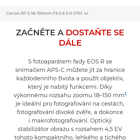
Canon RF-S 18-150mm F3.5-6.3 IS STM
Toggle breadcrumbs
Přehled
ZAČNĚTE A
DOSTAŇTE SE
DÁLE
Specifikace
Galerie
S fotoaparátem řady EOS R se
snímačem APS-C můžete jít za hranice
Recenze
každodenního života a použít objektiv,
který je nabitý funkcemi. Díky
Podpora
1
výkonnému rozsahu zoomu 18–150 mm
je ideální pro fotografování na cestách,
fotografování divoké zvěře, a dokonce
i makrofotografování. Optický
stabilizátor obrazu s rozsahem 4,5 EV
tohoto kompaktního, lehkého a tichého