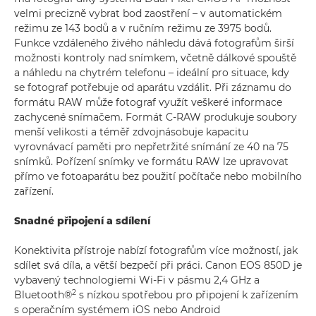
velmi precizně vybrat bod zaostření – v automatickém
režimu ze 143 bodů a v ručním režimu ze 3975 bodů.
Funkce vzdáleného živého náhledu dává fotografům širší
možnosti kontroly nad snímkem, včetně dálkové spouště
a náhledu na chytrém telefonu – ideální pro situace, kdy
se fotograf potřebuje od aparátu vzdálit. Při záznamu do
formátu RAW může fotograf využít veškeré informace
zachycené snímačem. Formát C-RAW produkuje soubory
menší velikosti a téměř zdvojnásobuje kapacitu
vyrovnávací paměti pro nepřetržité snímání ze 40 na 75
snímků. Pořízení snímky ve formátu RAW lze upravovat
přímo ve fotoaparátu bez použití počítače nebo mobilního
zařízení.
Snadné připojení a sdílení
Konektivita přístroje nabízí fotografům více možností, jak
sdílet svá díla, a větší bezpečí při práci. Canon EOS 850D je
vybavený technologiemi Wi-Fi v pásmu 2,4 GHz a
2
Bluetooth®
s nízkou spotřebou pro připojení k zařízením
s operačním systémem iOS nebo Android