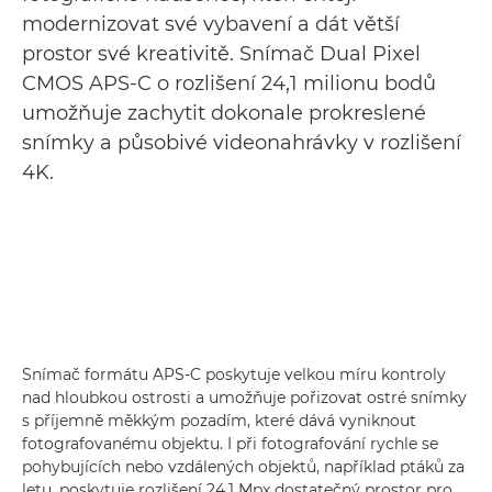
modernizovat své vybavení a dát větší
prostor své kreativitě. Snímač Dual Pixel
CMOS APS-C o rozlišení 24,1 milionu bodů
umožňuje zachytit dokonale prokreslené
snímky a působivé videonahrávky v rozlišení
4K.
Snímač formátu APS-C poskytuje velkou míru kontroly
nad hloubkou ostrosti a umožňuje pořizovat ostré snímky
s příjemně měkkým pozadím, které dává vyniknout
fotografovanému objektu. I při fotografování rychle se
pohybujících nebo vzdálených objektů, například ptáků za
letu, poskytuje rozlišení 24,1 Mpx dostatečný prostor pro