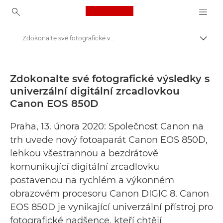
Canon Logo, back to ho
Zdokonalte své fotografické výsledky s univerzální digitální zrcadlovkou Canon EOS 850D - Tiskové centrum Canon
Přepn
Canon
Tiskové centrum
Zdokonalte své fotografické výsledky s
univerzální digitální zrcadlovkou
Tiskové zprávy – tiskové centrum Canon
Canon EOS 850D
Praha, 13. února 2020: Společnost Canon na
trh uvede nový fotoaparát Canon EOS 850D,
lehkou všestrannou a bezdrátově
komunikující digitální zrcadlovku
postavenou na rychlém a výkonném
obrazovém procesoru Canon DIGIC 8. Canon
EOS 850D je vynikající univerzální přístroj pro
fotografické nadšence, kteří chtějí