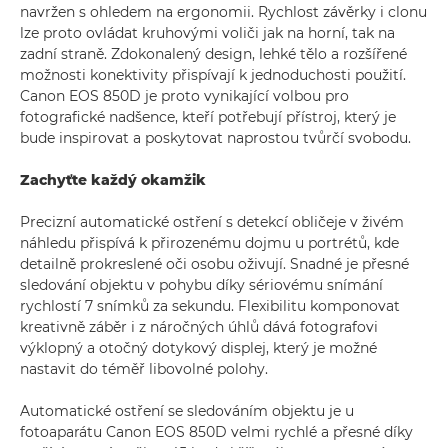
navržen s ohledem na ergonomii. Rychlost závěrky i clonu
lze proto ovládat kruhovými voliči jak na horní, tak na
zadní straně. Zdokonalený design, lehké tělo a rozšířené
možnosti konektivity přispívají k jednoduchosti použití.
Canon EOS 850D je proto vynikající volbou pro
fotografické nadšence, kteří potřebují přístroj, který je
bude inspirovat a poskytovat naprostou tvůrčí svobodu.
Zachyťte každý okamžik
Precizní automatické ostření s detekcí obličeje v živém
náhledu přispívá k přirozenému dojmu u portrétů, kde
detailně prokreslené oči osobu oživují. Snadné je přesné
sledování objektu v pohybu díky sériovému snímání
rychlostí 7 snímků za sekundu. Flexibilitu komponovat
kreativně záběr i z náročných úhlů dává fotografovi
výklopný a otočný dotykový displej, který je možné
nastavit do téměř libovolné polohy.
Automatické ostření se sledováním objektu je u
fotoaparátu Canon EOS 850D velmi rychlé a přesné díky