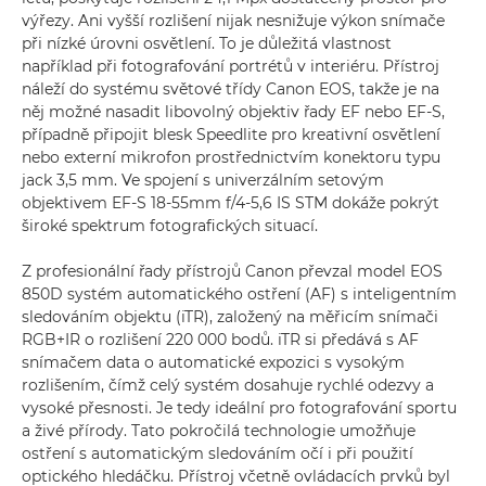
výřezy. Ani vyšší rozlišení nijak nesnižuje výkon snímače
při nízké úrovni osvětlení. To je důležitá vlastnost
například při fotografování portrétů v interiéru. Přístroj
náleží do systému světové třídy Canon EOS, takže je na
něj možné nasadit libovolný objektiv řady EF nebo EF-S,
případně připojit blesk Speedlite pro kreativní osvětlení
nebo externí mikrofon prostřednictvím konektoru typu
jack 3,5 mm. Ve spojení s univerzálním setovým
objektivem EF-S 18-55mm f/4-5,6 IS STM dokáže pokrýt
široké spektrum fotografických situací.
Z profesionální řady přístrojů Canon převzal model EOS
850D systém automatického ostření (AF) s inteligentním
sledováním objektu (iTR), založený na měřicím snímači
RGB+IR o rozlišení 220 000 bodů. iTR si předává s AF
snímačem data o automatické expozici s vysokým
rozlišením, čímž celý systém dosahuje rychlé odezvy a
vysoké přesnosti. Je tedy ideální pro fotografování sportu
a živé přírody. Tato pokročilá technologie umožňuje
ostření s automatickým sledováním očí i při použití
optického hledáčku. Přístroj včetně ovládacích prvků byl