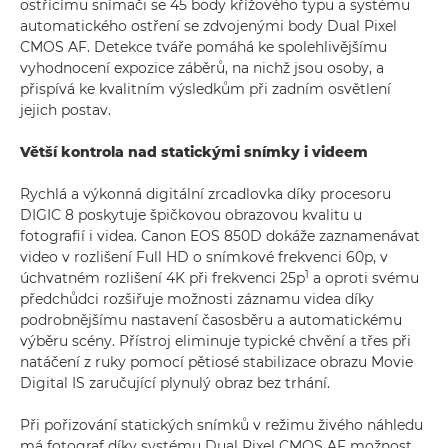
ostřícímu snímači se 45 body křížového typu a systému
automatického ostření se zdvojenými body Dual Pixel
CMOS AF. Detekce tváře pomáhá ke spolehlivějšímu
vyhodnocení expozice záběrů, na nichž jsou osoby, a
přispívá ke kvalitním výsledkům při zadním osvětlení
jejich postav.
Větší kontrola nad statickými snímky i videem
Rychlá a výkonná digitální zrcadlovka díky procesoru
DIGIC 8 poskytuje špičkovou obrazovou kvalitu u
fotografií i videa. Canon EOS 850D dokáže zaznamenávat
video v rozlišení Full HD o snímkové frekvenci 60p, v
1
úchvatném rozlišení 4K při frekvenci 25p
a oproti svému
předchůdci rozšiřuje možnosti záznamu videa díky
podrobnějšímu nastavení časosběru a automatickému
výběru scény. Přístroj eliminuje typické chvění a třes při
natáčení z ruky pomocí pětiosé stabilizace obrazu Movie
Digital IS zaručující plynulý obraz bez trhání.
Při pořizování statických snímků v režimu živého náhledu
má fotograf díky systému Dual Pixel CMOS AF možnost