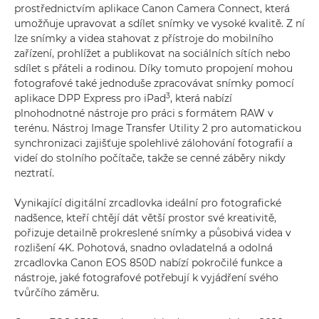
prostřednictvím aplikace Canon Camera Connect, která
umožňuje upravovat a sdílet snímky ve vysoké kvalitě. Z ní
lze snímky a videa stahovat z přístroje do mobilního
zařízení, prohlížet a publikovat na sociálních sítích nebo
sdílet s přáteli a rodinou. Díky tomuto propojení mohou
fotografové také jednoduše zpracovávat snímky pomocí
3
aplikace DPP Express pro iPad
, která nabízí
plnohodnotné nástroje pro práci s formátem RAW v
terénu. Nástroj Image Transfer Utility 2 pro automatickou
synchronizaci zajišťuje spolehlivé zálohování fotografií a
videí do stolního počítače, takže se cenné záběry nikdy
neztratí.
Vynikající digitální zrcadlovka ideální pro fotografické
nadšence, kteří chtějí dát větší prostor své kreativitě,
pořizuje detailně prokreslené snímky a působivá videa v
rozlišení 4K. Pohotová, snadno ovladatelná a odolná
zrcadlovka Canon EOS 850D nabízí pokročilé funkce a
nástroje, jaké fotografové potřebují k vyjádření svého
tvůrčího záměru.